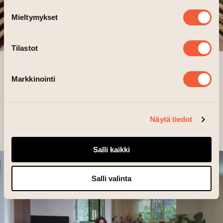
Mieltymykset
Tilastot
26.08.2026 12:00 –28.08.2026 18:00
Markkinointi
FOTOCENTRUM PERI’S KILTA
GALLERI: MARKO KARO – CLOSED
SYSTEM – OPEN GROUND ›
Näytä tiedot
Salli kaikki
Salli valinta