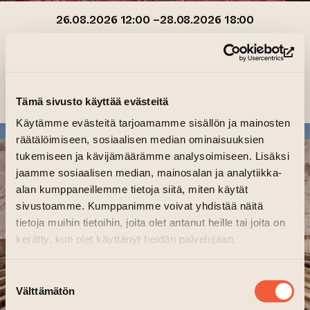
26.08.2026 12:00 –28.08.2026 18:00
FOTOCENTRUM PERI’S KILTA
GALLERI: ›
(le
Tämä sivusto käyttää evästeitä
Käytämme evästeitä tarjoamamme sisällön ja mainosten
räätälöimiseen, sosiaalisen median ominaisuuksien
tukemiseen ja kävijämäärämme analysoimiseen. Lisäksi
jaamme sosiaalisen median, mainosalan ja analytiikka-
alan kumppaneillemme tietoja siitä, miten käytät
sivustoamme. Kumppanimme voivat yhdistää näitä
tietoja muihin tietoihin, joita olet antanut heille tai joita on
kerätty, kun olet käyttänyt heidän palvelujaan.
Suostumuksen
Välttämätön
valinta