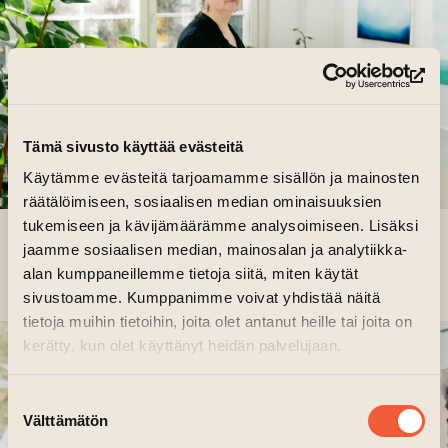
(le
Tämä sivusto käyttää evästeitä
Käytämme evästeitä tarjoamamme sisällön ja mainosten
räätälöimiseen, sosiaalisen median ominaisuuksien
tukemiseen ja kävijämäärämme analysoimiseen. Lisäksi
SINI-MERI HEDBERG ›
jaamme sosiaalisen median, mainosalan ja analytiikka-
alan kumppaneillemme tietoja siitä, miten käytät
sivustoamme. Kumppanimme voivat yhdistää näitä
tietoja muihin tietoihin, joita olet antanut heille tai joita on
kerätty, kun olet käyttänyt heidän palvelujaan.
Suostumuksen
Välttämätön
valinta