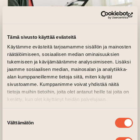
(le
Tämä sivusto käyttää evästeitä
Käytämme evästeitä tarjoamamme sisällön ja mainosten
räätälöimiseen, sosiaalisen median ominaisuuksien
tukemiseen ja kävijämäärämme analysoimiseen. Lisäksi
DAVID MUTH
jaamme sosiaalisen median, mainosalan ja analytiikka-
alan kumppaneillemme tietoja siitä, miten käytät
sivustoamme. Kumppanimme voivat yhdistää näitä
I am an artist, musician and programmer. In my
tietoja muihin tietoihin, joita olet antanut heille tai joita on
artistic practice, I try to combine both
kerätty, kun olet käyttänyt heidän palvelujaan.
conceptual and process driven approaches – a
way of doing things that is informed by my
Suostumuksen
background in architecture. During my time in
Välttämätön
valinta
London, I predominantly worked as a media
artist. Over the years, my work gradually