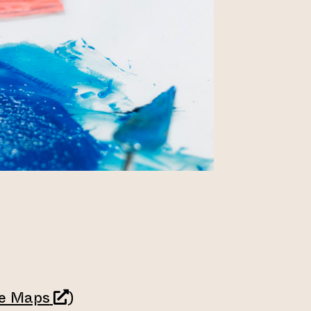
(leder till annan webbtjänst)
e Maps
)