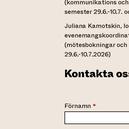
(kommunikations och
semester 29.6.-10.7. o
Juliana Kamotskin, lo
evenemangskoordinat
(mötesbokningar och
29.6.-10.7.2026)
Kontakta os
Yhteydenotto
Förnamn
*
SV