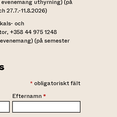
 evenemang uthyrning) (på
ch 27.7.-11.8.2026)
kals- och
or, +358 44 975 1248
 evenemang) (på semester
s
obligatoriskt fält
*
Efternamn
*