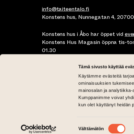
info@taiteentalo.fi
Konstens hus, Nunnegatan 4, 20700
Konstens hus i Åbo har öppet vid
ev
Konstens Hus Magasin öppna tis-tor kl
01.30
Café Elephanten sön-mån 10-20, tis-t
Tämä sivusto käyttää eväs
10-01.30
Käytämme evästeitä tarjoa
Restaurangen Pegasus Taiteen talo 
ominaisuuksien tukemisee
lunch på lördag kl 11-15 och brunch 
mainosalan ja analytiikka-
Kumppanimme voivat yhdistää 
Kritisk Galleri tis-sön 12-18
kun olet käyttänyt heidän 
Galleri Aski tis-fre 12-18 och lör-sön 
(leder till annan webbtjänst)
(leder till annan webbtjänst)
Taiteen talo Facebookissa
Taiteen talo Instagramissa
Suostumuksen
Välttämätön
valinta
(leder till annan webbtjänst)