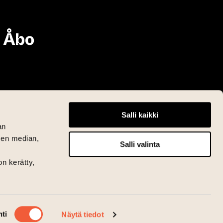
i Åbo
Salli kaikki
an
sen median,
Salli valinta
on kerätty,
ti
Näytä tiedot