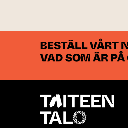
BESTÄLL VÅRT 
VAD SOM ÄR PÅ