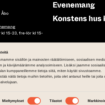
Evenemang
 Åbo
Konstens hus 
enemang
 15-23, fre-lör kl 15-
or klo 10-23, fre-lör klo
teitä
mamme sisällön ja mainosten räätälöimiseen, sosiaalisen medi
mån-fre lunch 10.30-15,
n ja kävijämäärämme analysoimiseen. Lisäksi jaamme sosiaali
på söndag 11-15
alan kumppaneillemme tietoja siitä, miten käytät sivustoamme.
näitä tietoja muihin tietoihin, joita olet antanut heille tai joita 
palvelujaan.
12-16
Mieltymykset
Tilastot
Markkinoin