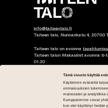
info@taiteentalo.fi
Taiteen talo, Nunnankatu 4, 20700 
Taiteen talo on avoinna
tapahtumis
Taiteen talon Makasiinit avoinna ti-to
01.30
Café Elephanten su-ma klo 10-20, ti-t
Tämä sivusto käyttää eväs
01.30
Käytämme evästeitä tarjoa
Pegasus Taiteen talo ma-pe lounas kl
ominaisuuksien tukemisee
11-15 ja brunssi su klo 11-15
mainosalan ja analytiikka-
Kumppanimme voivat yhdistää 
Kriittinen Galleria ti-su 12-18
kun olet käyttänyt heidän 
Galleria Aski ti-pe 12-18 ja la-su 12-1