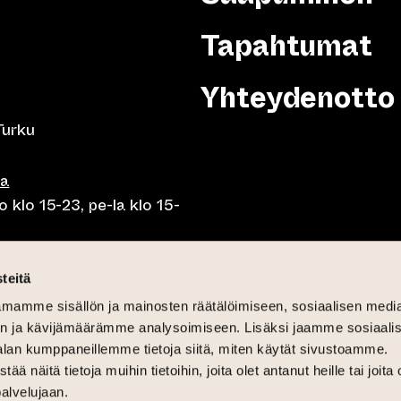
Tapahtumat
Yhteydenotto
Turku
sa
 klo 15-23, pe-la klo 15-
o klo 10-23, pe-la klo 10-
teitä
mamme sisällön ja mainosten räätälöimiseen, sosiaalisen medi
o 10.30-15, la lounas klo
n ja kävijämäärämme analysoimiseen. Lisäksi jaamme sosiaali
alan kumppaneillemme tietoja siitä, miten käytät sivustoamme.
näitä tietoja muihin tietoihin, joita olet antanut heille tai joita 
palvelujaan.
6