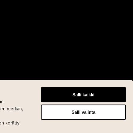
Salli kaikki
an
sen median,
Salli valinta
on kerätty,