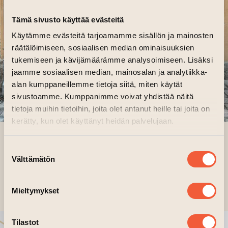
Tämä sivusto käyttää evästeitä
Käytämme evästeitä tarjoamamme sisällön ja mainosten
räätälöimiseen, sosiaalisen median ominaisuuksien
tukemiseen ja kävijämäärämme analysoimiseen. Lisäksi
jaamme sosiaalisen median, mainosalan ja analytiikka-
alan kumppaneillemme tietoja siitä, miten käytät
sivustoamme. Kumppanimme voivat yhdistää näitä
tietoja muihin tietoihin, joita olet antanut heille tai joita on
kerätty, kun olet käyttänyt heidän palvelujaan.
TURUN YLIOPPILASTEATTERI SAA
PYSYVÄN KODIN TAITEEN TALOSTA ›
Suostumuksen
Välttämätön
valinta
31.03.2026
Mieltymykset
Tilastot