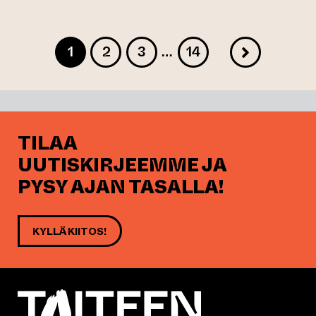
Sivu
1
2
3
…
14
SEURAA
Sivu
Sivu
Sivu
SIVU
TILAA
UUTISKIRJEEMME JA
PYSY AJAN TASALLA!
KYLLÄ KIITOS!