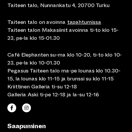
Taiteen talo, Nunnankatu 4, 20700 Turku
Taiteen talo on avoinna
tapahtumissa
Taiteen talon Makasiinit avoinna ti-to klo 15-
23, pe-la klo 15-01.30
Café Elephanten su-ma klo 10-20, ti-to klo 10-
23, pe-la klo 10-01.30
Pegasus Taiteen talo ma-pe lounas klo 10.30-
15, la lounas klo 11-15 ja brunssi su klo 11-15
Kriittinen Galleria ti-su 12-18
Galleria Aski ti-pe 12-18 ja la-su 12-16
(siirtyy toiseen verkkopalveluun)
(siirtyy toiseen verkkopalveluun)
Taiteen talo Facebookissa
Taiteen talo Instagramissa
Saapuminen