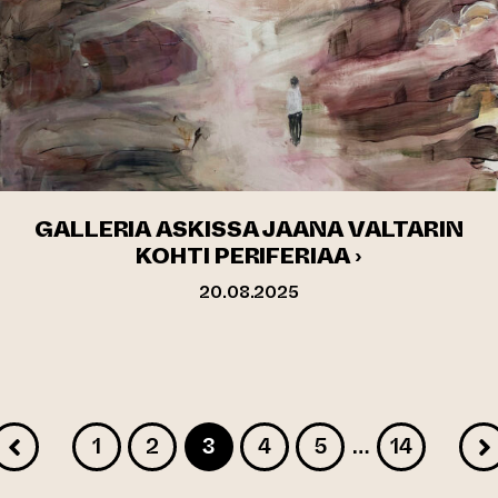
GALLERIA ASKISSA JAANA VALTARIN
KOHTI PERIFERIAA ›
20.08.2025
Sivu
1
2
3
4
5
…
14
EDELLINEN
Sivu
Sivu
Sivu
Sivu
Sivu
SIVU