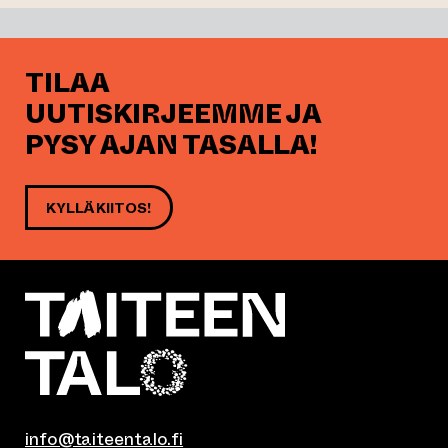
TILAA
UUTISKIRJEEMME JA
PYSY AJAN TASALLA!
KYLLÄ KIITOS!
info@taiteentalo.fi