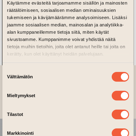
Käytämme evästeitä tarjoamamme sisällön ja mainosten
räätälöimiseen, sosiaalisen median ominaisuuksien
tukemiseen ja kävijämäärämme analysoimiseen. Lisäksi
jaamme sosiaalisen median, mainosalan ja analytiikka-
alan kumppaneillemme tietoja siitä, miten käytät
sivustoamme. Kumppanimme voivat yhdistää näitä
tietoja muihin tietoihin, joita olet antanut heille tai joita on
kerätty, kun olet käyttänyt heidän palvelujaan.
Suostumuksen
KRIITTISESSÄ GALLERIASSA
Välttämätön
valinta
HEMULOORDI: UUTISANKKA ›
23.09.2025
Mieltymykset
Tilastot
Markkinointi