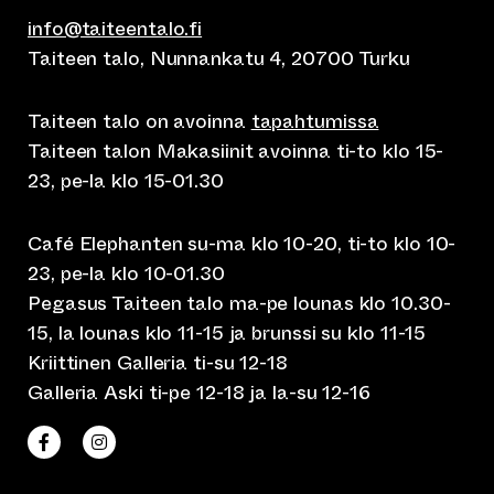
info@taiteentalo.fi
Taiteen talo, Nunnankatu 4, 20700 Turku
Taiteen talo on avoinna
tapahtumissa
Taiteen talon Makasiinit avoinna ti-to klo 15-
23, pe-la klo 15-01.30
Café Elephanten su-ma klo 10-20, ti-to klo 10-
23, pe-la klo 10-01.30
Pegasus Taiteen talo ma-pe lounas klo 10.30-
15, la lounas klo 11-15 ja brunssi su klo 11-15
Kriittinen Galleria ti-su 12-18
Galleria Aski ti-pe 12-18 ja la-su 12-16
(siirtyy toiseen verkkopalveluun)
(siirtyy toiseen verkkopalveluun)
Taiteen talo Facebookissa
Taiteen talo Instagramissa