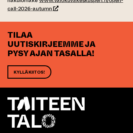
hakulomake
www.valokuvakeskusperi.fi/open-
(siirtyy toiseen verkkopalveluun)
call-2026-autumn
TILAA
UUTISKIRJEEMME JA
PYSY AJAN TASALLA!
KYLLÄ KIITOS!