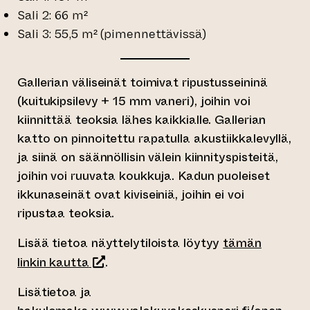
Sali 2: 66 m²
Sali 3: 55,5 m² (pimennettävissä)
Gallerian väliseinät toimivat ripustusseininä
(kuitukipsilevy + 15 mm vaneri), joihin voi
kiinnittää teoksia lähes kaikkialle. Gallerian
katto on pinnoitettu rapatulla akustiikkalevyllä,
ja siinä on säännöllisin välein kiinnityspisteitä,
joihin voi ruuvata koukkuja. Kadun puoleiset
ikkunaseinät ovat kiviseiniä, joihin ei voi
ripustaa teoksia.
Lisää tietoa näyttelytiloista löytyy
tämän
(siirtyy toiseen verkkopalveluun)
linkin kautta
.
Lisätietoa ja