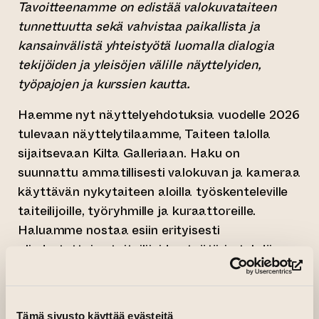
Tavoitteenamme on edistää valokuvataiteen
tunnettuutta sekä vahvistaa paikallista ja
kansainvälistä yhteistyötä luomalla dialogia
tekijöiden ja yleisöjen välille näyttelyiden,
työpajojen ja kurssien kautta.
Haemme nyt näyttelyehdotuksia vuodelle 2026
tulevaan näyttelytilaamme, Taiteen talolla
sijaitsevaan Kilta Galleriaan. Haku on
suunnattu ammatillisesti valokuvan ja kameraa
käyttävän nykytaiteen aloilla työskenteleville
taiteilijoille, työryhmille ja kuraattoreille.
Haluamme nostaa esiin erityisesti
aliedustettujen taiteilijoiden työtä ja tehdä
näkyväksi ilmiöitä ja aihepiirejä, joita on
(si
käsitelty vain vähän tai ei lainkaan
suomalaisella taidekentällä.
Tämä sivusto käyttää evästeitä