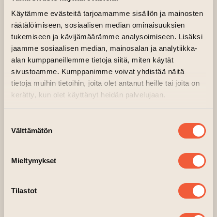
Työskentelemme pitkäjänteisesti sen eteen,
Käytämme evästeitä tarjoamamme sisällön ja mainosten
että taiteilijoille olisi tarjolla yhdenvertaiset ja
räätälöimiseen, sosiaalisen median ominaisuuksien
tukemiseen ja kävijämäärämme analysoimiseen. Lisäksi
kestävät mahdollisuudet toteuttaa näyttelyitä
jaamme sosiaalisen median, mainosalan ja analytiikka-
ja kohdata yleisöjä. Peri ei peri
alan kumppaneillemme tietoja siitä, miten käytät
näyttelyvuokraa Kilta Galleriasta ja
sivustoamme. Kumppanimme voivat yhdistää näitä
maksamme jokaiselle näytteilleasettajalle
tietoja muihin tietoihin, joita olet antanut heille tai joita on
näyttelypalkkion. Taiteilijat ovat osa
kerätty, kun olet käyttänyt heidän palvelujaan.
työyhteisöämme näyttelyn ripustuksen ja
purun aikana, ja tarjoamme tuotannollista
Suostumuksen
tukea sekä turvallisen ja kannustavan
Välttämätön
valinta
työympäristön.
Mieltymykset
Valokuvakeskus Perin näyttelyt Kilta
Galleriaan syyskaudelle 2026 valitsee jury, joka
koostuu tehtävään kutsutuista
Tilastot
asiantuntijoista. Valitsijaraatiin kuuluvat
taiteilija ja kirjoittaja Shia Rówan Conlon,