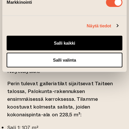
Markkinointi
valokuvataiteilija Johanna Naukkarinen ja
taiteilija Kari Soinio.
Näytä tiedot
Haussa on yhteensä kolme noin seitsemän
viikon mittaista näyttelyjaksoa. Näyttelyaikaa
haetaan sähköisellä lomakkeella, johon
Salli kaikki
liitetään näyttelyehdotus teosnäytteineen
(PDF, alle 50 MiB) sekä ansioluettelo.
Salli valinta
Näyttelytilat:
Perin tulevat galleriatilat sijaitsevat Taiteen
talossa, Palokunta-rakennuksen
ensimmäisessä kerroksessa. Tilamme
koostuvat kolmesta salista, joiden
kokonaispinta-ala on 228,5 m²:
Sali 1: 107 m²