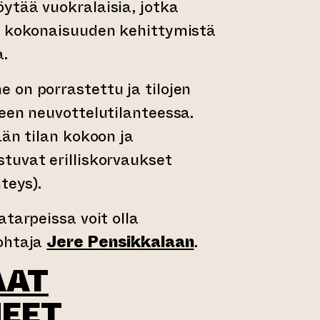
ytää vuokralaisia, jotka
n kokonaisuuden kehittymistä
a.
 on porrastettu ja tilojen
een neuvottelutilanteessa.
ään tilan kokoon ja
tuvat erilliskorvaukset
teys).
atarpeissa voit olla
ohtaja
Jere Pensikkalaan
.
AAT
EET