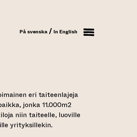
På svenska
In English
oimainen eri taiteenlajeja
aikka, jonka 11.000m2
oja niin taiteelle, luoville
lle yrityksillekin.