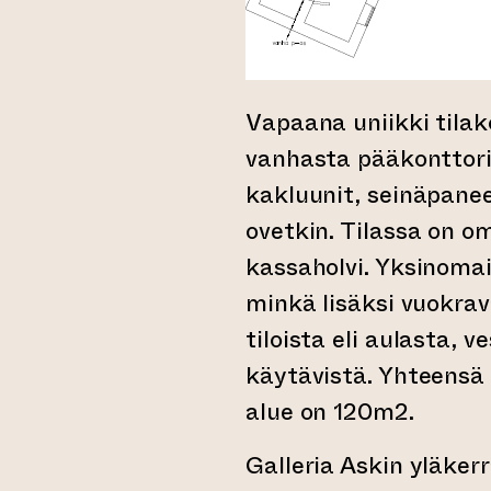
Vapaana uniikki tila
vanhasta pääkonttorist
kakluunit, seinäpanee
ovetkin. Tilassa on o
kassaholvi. Yksinoma
minkä lisäksi vuokrav
tiloista eli aulasta, v
käytävistä. Yhteensä
alue on 120m2.
Galleria Askin yläkerr