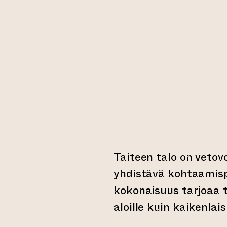
Taiteen talo on vetov
yhdistävä kohtaamisp
kokonaisuus tarjoaa til
aloille kuin kaikenlaisi