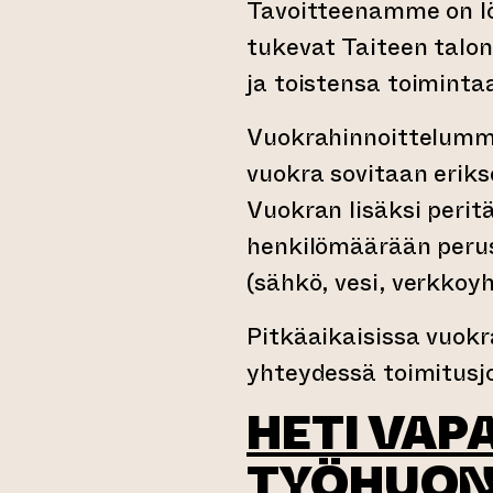
Tavoitteenamme on lö
tukevat Taiteen talo
ja toistensa toiminta
Vuokrahinnoittelumme
vuokra sovitaan eriks
Vuokran lisäksi perit
henkilömäärään perus
(sähkö, vesi, verkkoyh
Pitkäaikaisissa vuokr
yhteydessä toimitusj
HETI VAP
TYÖHUON