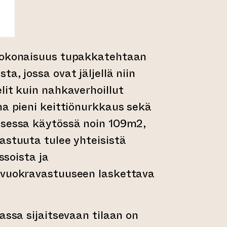
kokonaisuus tupakkatehtaan
a, jossa ovat jäljellä niin
lit kuin nahkaverhoillut
ma pieni keittiönurkkaus sekä
isessa käytössä noin 109m2,
astuuta tulee yhteisistä
essoista ja
 vuokravastuuseen laskettava
assa sijaitsevaan tilaan on