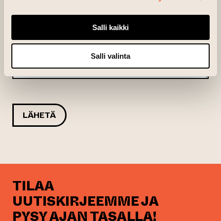
Viesti
*
Salli kaikki
Salli valinta
LÄHETÄ
TILAA
UUTISKIRJEEMME JA
PYSY AJAN TASALLA!