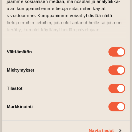
Ota yhteyttä
jaamme sosiaalisen median, mainosalan ja analytiikka-
alan kumppaneillemme tietoja siitä, miten käytät
pakollinen kenttä
sivustoamme. Kumppanimme voivat yhdistää näitä
*
tietoja muihin tietoihin, joita olet antanut heille tai joita on
Yhteydenotto
Etunimi
*
kerätty, kun olet käyttänyt heidän palvelujaan.
Suostumuksen
Välttämätön
valinta
Sukunimi
*
Mieltymykset
Sähköpostiosoite
*
Tilastot
Markkinointi
Aihe
*
Näytä tiedot