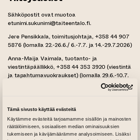
Sähköpostit ovat muotoa
etunimi.sukunimi@taiteentalo.fi.
Jere Pensikkala, toimitusjohtaja, +358 44 907
5876 (lomalla 22.-26.6./ 6.-7.7. ja 14.-29.7.2026)
Anna-Maija Vaimala, tuotanto- ja
viestintäpäällikkö, +358 44 353 3920 (viestintä
ja tapahtumavuokraukset) (lomalla 29.6.-10.7.
ja 27.7.-11.8.2026)
(si
Juliana Kamotskin, tila- ja
tapahtumakoordinaattori, +358 44 975 1248
Tämä sivusto käyttää evästeitä
(kokousvaraukset ja tilavuokraukset) (lomalla
Käytämme evästeitä tarjoamamme sisällön ja mainosten
29.6.-10.7.2026)
räätälöimiseen, sosiaalisen median ominaisuuksien
tukemiseen ja kävijämäärämme analysoimiseen. Lisäksi