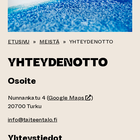
ETUSIVU
»
MEISTÄ
»
YHTEYDENOTTO
YHTEYDENOTTO
Osoite
(siirtyy toiseen verkk
Nunnankatu 4 (
Google Maps
)
20700 Turku
info@taiteentalo.fi
Yhteystiedot