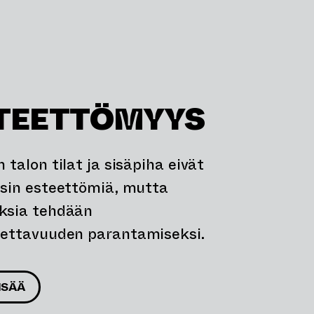
TEETTÖMYYS
 talon tilat ja sisäpiha eivät
ysin esteettömiä, mutta
ksia tehdään
ettavuuden parantamiseksi.
ISÄÄ