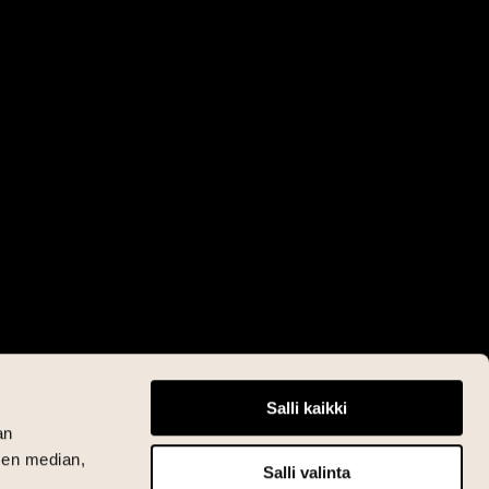
Salli kaikki
an
sen median,
Salli valinta