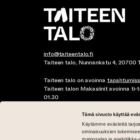
info@taiteentalo.fi
Taiteen talo, Nunnankatu 4, 20700 
Taiteen talo on avoinna
tapahtumis
Taiteen talon Makasiinit avoinna ti-to
01.30
Café Elephanten su-ma klo 10-20, ti-t
Tämä sivusto käyttää eväs
01.30
Käytämme evästeitä tarjoa
Pegasus Taiteen talo ma-pe lounas kl
ominaisuuksien tukemisee
mainosalan ja analytiikka-