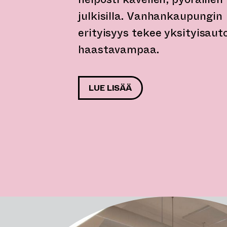
julkisilla. Vanhankaupungin
erityisyys tekee yksityisaut
haastavampaa.
LUE LISÄÄ