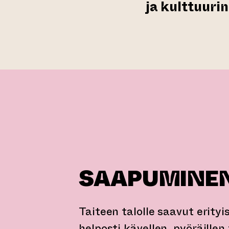
ja kulttuurin
SAAPUMINE
Taiteen talolle saavut erityi
helposti kävellen, pyöräillen 