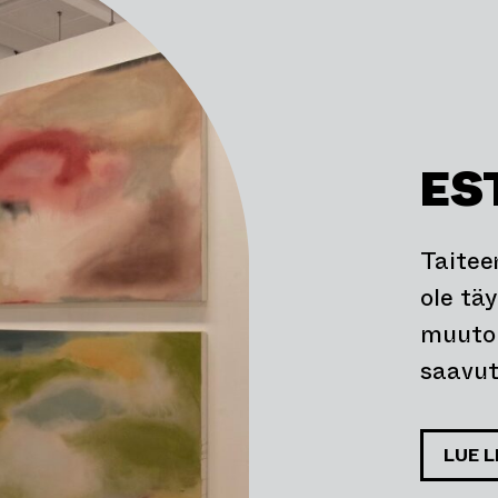
ES
Taiteen
ole tä
muuto
saavut
LUE L