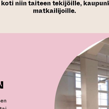
 koti niin taiteen tekijöille, kaupunk
matkailijoille.
N
sen
tai