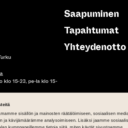
Saapuminen
Tapahtumat
Yhteydenotto
Turku
sa
 klo 15-23, pe-la klo 15-
o klo 10-23, pe-la klo 10-
teitä
mamme sisällön ja mainosten räätälöimiseen, sosiaalisen medi
o 10.30-15, la lounas klo
n ja kävijämäärämme analysoimiseen. Lisäksi jaamme sosiaali
alan kumppaneillemme tietoja siitä, miten käytät sivustoamme.