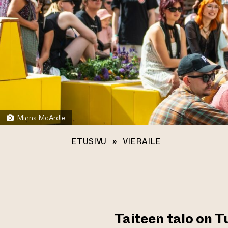
Minna McArdle
ETUSIVU
»
VIERAILE
Taiteen talo on 