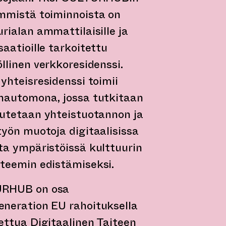
mmistä toiminnoista on
urialan ammattilaisille ja
saatioille tarkoitettu
öllinen verkkoresidenssi.
 yhteisresidenssi toimii
hautomona, jossa tutkitaan
eutetaan yhteistuotannon ja
työn muotoja digitaalisissa
ta ympäristöissä kulttuurin
teemin edistämiseksi.
RHUB on osa
neration EU rahoituksella
ettua Digitaalinen Taiteen