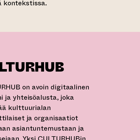
 kontekstissa.
LTURHUB
HUB on avoin digitaalinen
i ja yhteisöalusta, joka
ää kulttuurialan
ilaiset ja organisaatiot
aan asiantuntemustaan ja
sejaan. Yksi CULTURHUBin