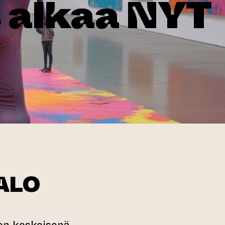
s alkaa NYT
TALO
n keskeisenä