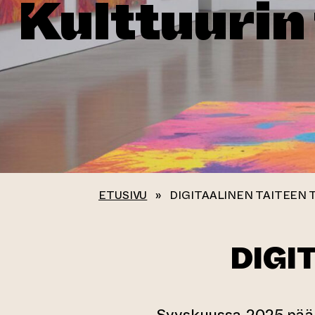
Kulttuurin
ETUSIVU
»
DIGITAALINEN TAITEEN 
DIGI
Syyskuussa 2025 pä