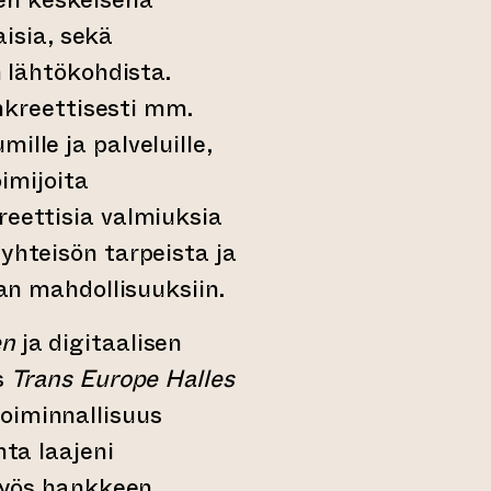
isia, sekä
n lähtökohdista.
kreettisesti mm.
lle ja palveluille,
oimijoita
reettisia valmiuksia
yhteisön tarpeista ja
an mahdollisuuksiin.
en
ja digitaalisen
s
Trans Europe Halles
oiminnallisuus
ta laajeni
 myös hankkeen