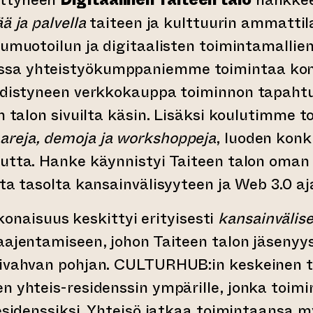
ä ja palvella
taiteen ja kulttuurin ammattila
lumuotoilun ja digitaalisten toimintamallie
sa yhteistyökumppaniemme toimintaa kon
edistyneen verkkokauppa toiminnon tapahtumi
n talon sivuilta käsin. Lisäksi koulutimme t
areja, demoja ja workshoppeja
, luoden konk
utta. Hanke käynnistyi Taiteen talon oman 
lta tasolta kansainvälisyyteen ja Web 3.0 aj
onaisuus keskittyi erityisesti
kansainvälis
aajentamiseen, johon Taiteen talon jäsenyy
oivahvan pohjan. CULTURHUB:in keskeinen t
n yhteis-residenssin ympärille, jonka toimin
residenssiksi. Yhteisö jatkaa toimintaansa