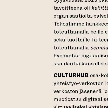
tavoitteena oli
kehittä
organisaatioita palve
Tehostimme hankkees
toteuttamalla heille 
sekä tuotteille Taitee
toteuttamalla
semina
hyödyntää digitaalisu
skaalautui kansallise
CULTURHUB
osa-kok
yhteistyö-verkoston l
verkoston jäsenenä l
muodostuu digitaalise
virtuaaliseksi yhteis