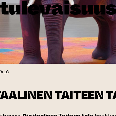
 tulevaisuu
TALO
TAALINEN TAITEEN 
ättyneen
Digitaalinen Taiteen talo
hankkee