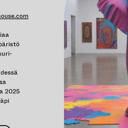
house.com
uun)
iaa
päristö
uuri-
eydessä
sa
ta 2025
läpi