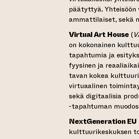
päätyttyä. Yhteisöön 
ammattilaiset, sekä 
Virtual Art House
(
V
on kokonainen kulttuu
tapahtumia ja esityks
fyysinen ja reaaliaik
tavan kokea kulttuuri
virtuaalinen toiminta
sekä digitaalisia prod
-tapahtuman muodossa,
NextGeneration EU
kulttuurikeskuksen to