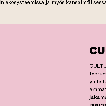
in ekosysteemissä ja myös kansainvälisessä
CU
CULTUR
foorum
yhdist
ammatt
jakam
resurs