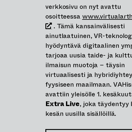
verkkosivu on nyt avattu
osoitteessa
www.virtualart
(siirtyy toiseen verkkopalvel
. Tämä kansainvälisesti
ainutlaatuinen, VR-teknolog
hyödyntävä digitaalinen ym
tarjoaa uusia taide- ja kultt
ilmaisun muotoja – täysin
virtuaalisesti ja hybridiyht
fyysiseen maailmaan. VAHis
avattiin yleisölle 1. kesäkuu
Extra Live
, joka täydentyy 
kesän uusilla sisällöillä.