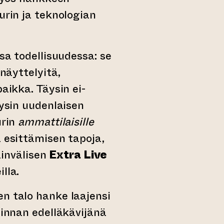
urin ja teknologian
a todellisuudessa: se
näyttelyitä,
aikka. Täysin ei-
ysin uudenlaisen
urin
ammattilaisille
 esittämisen tapoja,
invälisen
Extra Live
lla.
en talo hanke laajensi
minnan edelläkävijänä