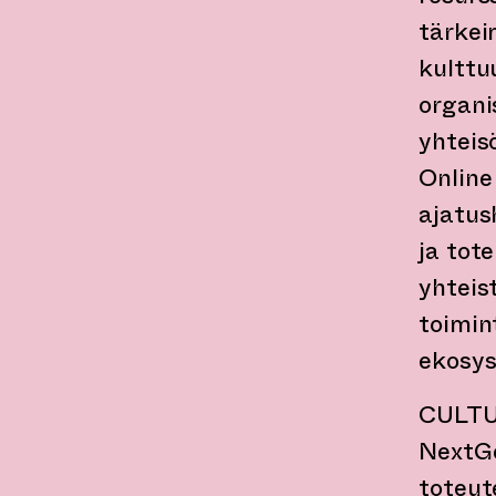
tärkei
kulttu
organi
yhteis
Online
ajatus
ja tot
yhteis
toimin
ekosys
CULTU
NextGe
toteut