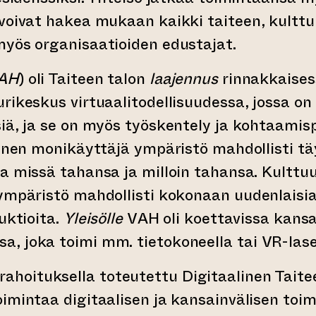
voivat hakea mukaan kaikki taiteen, kulttu
myös organisaatioiden edustajat.
AH
) oli Taiteen talon
laajennus
rinnakkaisess
rikeskus virtuaalitodellisuudessa, jossa on 
iä, ja se on myös työskentely ja kohtaamisp
ainen monikäyttäjä ympäristö mahdollisti tä
a missä tahansa ja milloin tahansa. Kulttu
ympäristö mahdollisti kokonaan uudenlaisia
uktioita.
Yleisölle
VAH oli koettavissa kansa
 joka toimi mm. tietokoneella tai VR-lasei
rahoituksella toteutettu Digitaalinen Taite
imintaa digitaalisen ja kansainvälisen toi