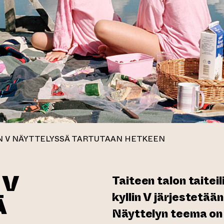
IN V NÄYTTELYSSÄ TARTUTAAN HETKEEN
 V
Taiteen talon taiteil
kyllin V järjestetään
Ä
Näyttelyn teema on 