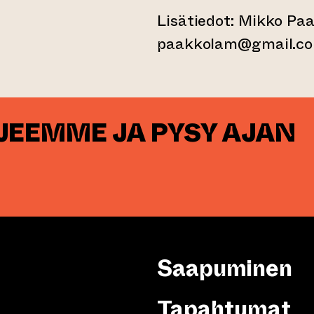
Lisätiedot: Mikko Paa
paakkolam@gmail.com
RJEEMME JA PYSY AJAN
Saapuminen
Tapahtumat