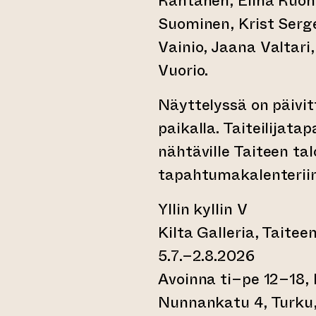
Rantanen, Elina Ruoho
Suominen, Krist Serge
Vainio, Jaana Valtari,
Vuorio.
Näyttelyssä on päivitt
paikalla. Taiteilijata
nähtäville Taiteen tal
tapahtumakalenteriin
Yllin kyllin V
Kilta Galleria, Taiteen
5.7.–2.8.2026
Avoinna ti–pe 12–18, 
Nunnankatu 4, Turku