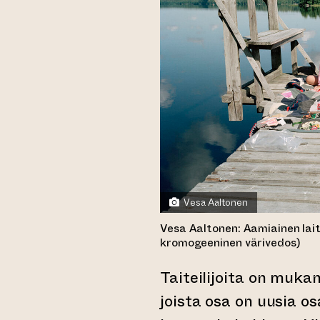
Vesa Aaltonen
Vesa Aaltonen: Aamiainen laitu
kromogeeninen värivedos)
Taiteilijoita on muka
joista osa on uusia osa