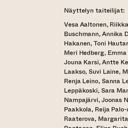
Näyttelyn taiteilijat:
Vesa Aaltonen, Riikka
Buschmann, Annika D
Hakanen, Toni Hautam
Meri Hedberg, Emma H
Jouna Karsi, Antte Ke
Laakso, Suvi Laine, 
Renja Leino, Sanna L
Leppäkoski, Sara Man
Nampajärvi, Joonas N
Paakkola, Reija Palo-
Raaterova, Margarita