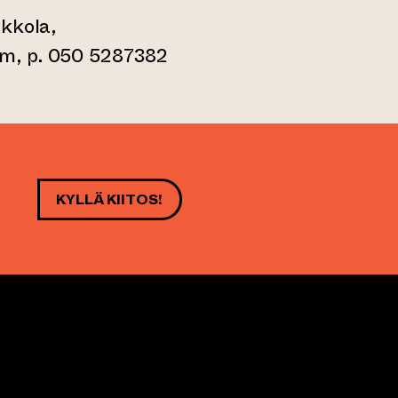
kkola,
, p. 050 5287382
KYLLÄ KIITOS!