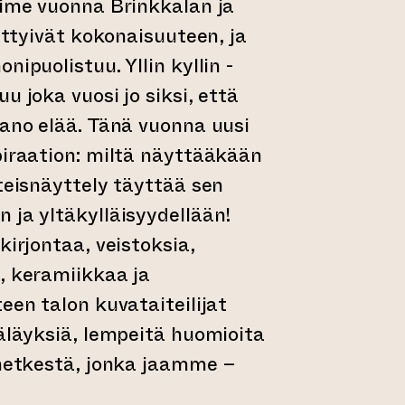
iime vuonna Brinkkalan ja
iittyivät kokonaisuuteen, ja
nipuolistuu. Yllin kyllin -
u joka vuosi jo siksi, että
pano elää. Tänä vuonna uusi
piraation: miltä näyttääkään
hteisnäyttely täyttää sen
 ja yltäkylläisyydellään!
kirjontaa, veistoksia,
, keramiikkaa ja
een talon kuvataiteilijat
väläyksiä, lempeitä huomioita
 hetkestä, jonka jaamme –