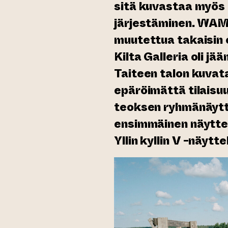
sitä kuvastaa myös 
järjestäminen. WA
muutettua takaisi
Kilta Galleria oli jä
Taiteen talon kuvata
epäröimättä tilaisuu
teoksen ryhmänäytt
ensimmäinen näyttel
Yllin kyllin V -näytt