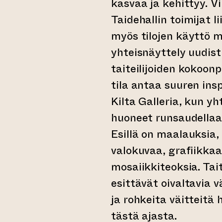
kasvaa ja kehittyy. V
Taidehallin toimijat l
myös tilojen käyttö mo
yhteisnäyttely uudistu
taiteilijoiden kokoon
tila antaa suuren ins
Kilta Galleria, kun y
huoneet runsaudellaan
Esillä on maalauksia, 
valokuvaa, grafiikkaa
mosaiikkiteoksia. Tait
esittävät oivaltavia 
ja rohkeita väitteitä
tästä ajasta.