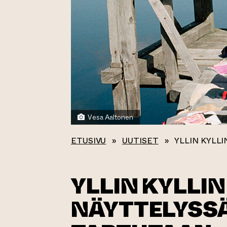
Vesa Aaltonen
ETUSIVU
»
UUTISET
»
YLLIN KYLL
YLLIN KYLLIN
NÄYTTELYSS