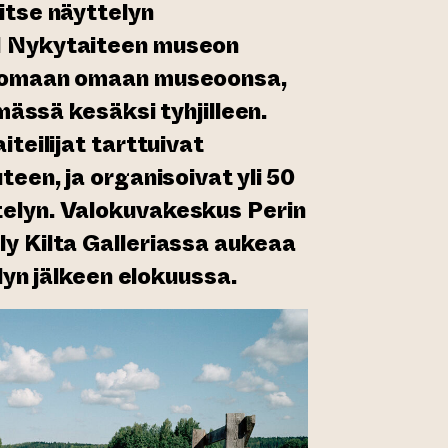
itse näyttelyn
M Nykytaiteen museon
n omaan omaan museoonsa,
ämässä kesäksi tyhjilleen.
iteilijat tarttuivat
teen, ja organisoivat yli 50
elyn. Valokuvakeskus Perin
y Kilta Galleriassa aukeaa
elyn jälkeen elokuussa.