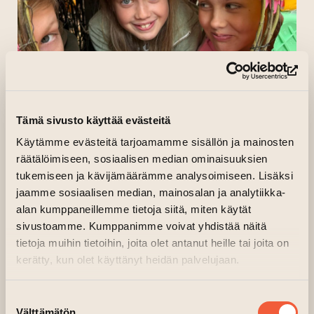
(le
Tämä sivusto käyttää evästeitä
Käytämme evästeitä tarjoamamme sisällön ja mainosten
räätälöimiseen, sosiaalisen median ominaisuuksien
KIDEKO
tukemiseen ja kävijämäärämme analysoimiseen. Lisäksi
jaamme sosiaalisen median, mainosalan ja analytiikka-
Arkitektskola Kideko är en läroanstalt grundad
alan kumppaneillemme tietoja siitä, miten käytät
2023 som erbjuder arkitekturutbildning till barn
sivustoamme. Kumppanimme voivat yhdistää näitä
och unga i åldrarna 7-15. I grundskolan träffas
tietoja muihin tietoihin, joita olet antanut heille tai joita on
kerätty, kun olet käyttänyt heidän palvelujaan.
eleverna regelbundet 30 gånger per läsår.
Verksamhet baseras på planering,
Suostumuksen
tredimensionell konstruktion, lärande genom
Välttämätön