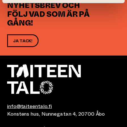
NYHETSBREV OCH
FÖLJ VAD SOM ÄR PÅ
GÅNG!
JA TACK!
info@taiteentalo.fi
Konstens hus, Nunnegatan 4, 20700 Åbo