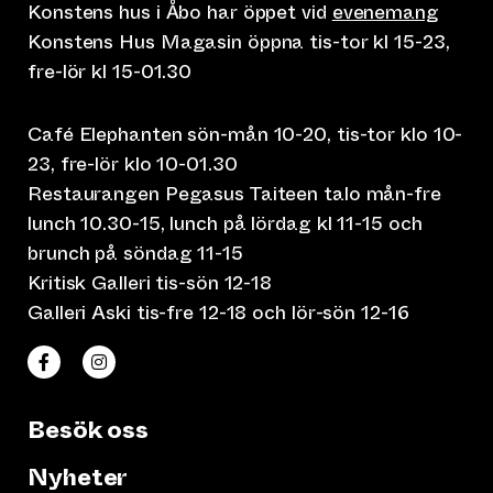
Konstens hus i Åbo har öppet vid
evenemang
Konstens Hus Magasin öppna tis-tor kl 15-23,
fre-lör kl 15-01.30
Café Elephanten sön-mån 10-20, tis-tor klo 10-
23, fre-lör klo 10-01.30
Restaurangen Pegasus Taiteen talo mån-fre
lunch 10.30-15, lunch på lördag kl 11-15 och
brunch på söndag 11-15
Kritisk Galleri tis-sön 12-18
Galleri Aski tis-fre 12-18 och lör-sön 12-16
(leder till annan webbtjänst)
(leder till annan webbtjänst)
Taiteen talo Facebookissa
Taiteen talo Instagramissa
Besök oss
Nyheter