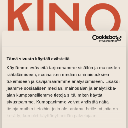
(le
Tämä sivusto käyttää evästeitä
Käytämme evästeitä tarjoamamme sisällön ja mainosten
räätälöimiseen, sosiaalisen median ominaisuuksien
KINO KILTA/
tukemiseen ja kävijämäärämme analysoimiseen. Lisäksi
jaamme sosiaalisen median, mainosalan ja analytiikka-
FILMCENTRUM
alan kumppaneillemme tietoja siitä, miten käytät
SYDVÄSTRA
sivustoamme. Kumppanimme voivat yhdistää näitä
tietoja muihin tietoihin, joita olet antanut heille tai joita on
FINLAND
kerätty, kun olet käyttänyt heidän palvelujaan.