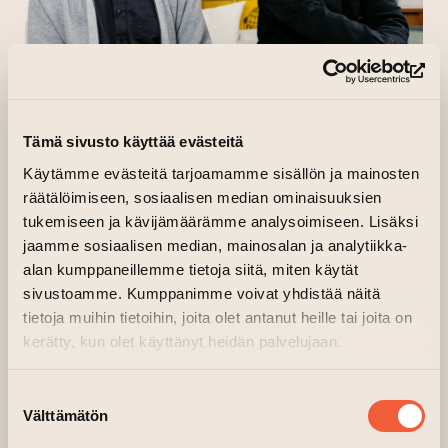
(le
Tämä sivusto käyttää evästeitä
Käytämme evästeitä tarjoamamme sisällön ja mainosten
räätälöimiseen, sosiaalisen median ominaisuuksien
tukemiseen ja kävijämäärämme analysoimiseen. Lisäksi
IC-98
jaamme sosiaalisen median, mainosalan ja analytiikka-
alan kumppaneillemme tietoja siitä, miten käytät
IC-98 är en konstnärsduo som består
sivustoamme. Kumppanimme voivat yhdistää näitä
tietoja muihin tietoihin, joita olet antanut heille tai joita on
av
Visa Suonpää
(f. 1968) och
Patrik
kerätty, kun olet käyttänyt heidän palvelujaan.
Söderlund
(f. 1974). Deras samarbete som har
pågått i 26 år har gett upphov till
Suostumuksen
konstpublikationer, platsknutna verk, offentliga
Välttämätön
valinta
beställningsverk och installationer med levande