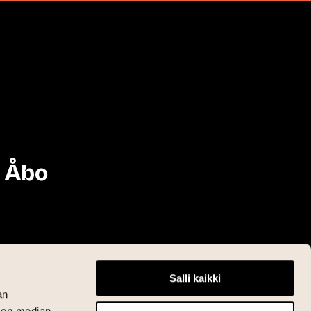
i Åbo
Salli kaikki
an
sen median,