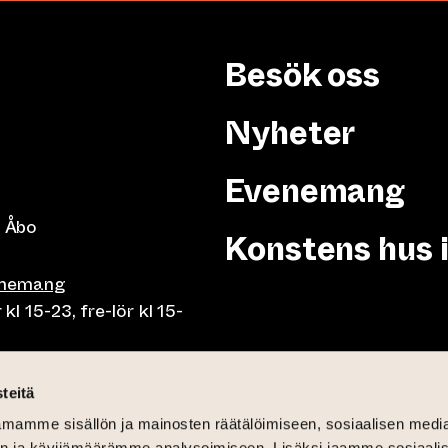
Besök oss
Nyheter
Evenemang
 Åbo
Konstens hus 
enemang
 15-23, fre-lör kl 15-
or klo 10-23, fre-lör klo
teitä
mamme sisällön ja mainosten räätälöimiseen, sosiaalisen medi
n ja kävijämäärämme analysoimiseen. Lisäksi jaamme sosiaali