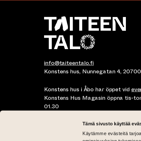
info@taiteentalo.fi
Konstens hus, Nunnegatan 4, 20700
Konstens hus i Åbo har öppet vid
ev
Konstens Hus Magasin öppna tis-tor kl
01.30
Café Elephanten sön-mån 10-20, tis-t
Tämä sivusto käyttää eväs
10-01.30
Käytämme evästeitä tarjoa
ominaisuuksien tukemisee