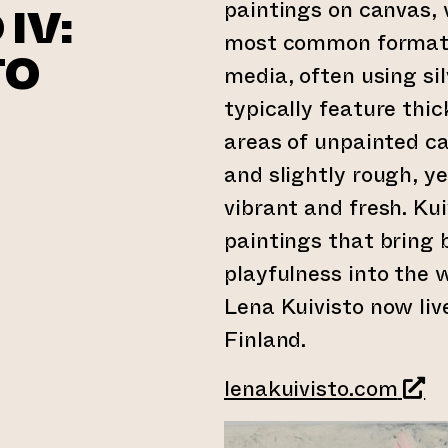
paintings on canvas, 
IV:
most common format. 
TO
media, often using sil
typically feature thic
areas of unpainted ca
and slightly rough, ye
vibrant and fresh. Ku
paintings that bring 
playfulness into the 
Lena Kuivisto now liv
Finland.
(lede
lenakuivisto.com