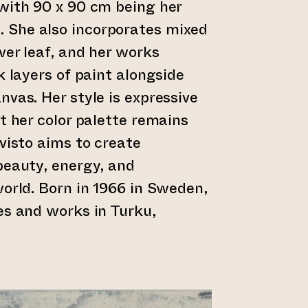
with 90 x 90 cm being her
She also incorporates mixed
ver leaf, and her works
k layers of paint alongside
nvas. Her style is expressive
t her color palette remains
ivisto aims to create
beauty, energy, and
world. Born in 1966 in Sweden,
es and works in Turku,
r till annan webbtjänst)