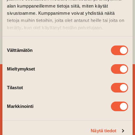
alan kumppaneillemme tietoja siitä, miten käytät
KINNUNEN
sivustoamme. Kumppanimme voivat yhdistää näitä
tietoja muihin tietoihin, joita olet antanut heille tai joita on
21.03.2026 kl. 15.00—16.00
kerätty, kun olet käyttänyt heidän palvelujaan.
WAM Kilta Galleri, 1 våning, Brandkår, dörr B2
(leder till a
Suostumuksen
Arrangör:
WAM Åbo stads konstmuseum
Välttämätön
valinta
Mieltymykset
BESTÄLL VÅRT
NYHETSBREV OCH
Tilastot
FÖLJ VAD SOM ÄR PÅ
GÅNG!
Markkinointi
JA TACK!
Näytä tiedot