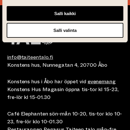
Salli kaikki
Salli valinta
info@taiteentalo.fi
Konstens hus, Nunnegatan 4, 20700 Åbo
Konstens hus i Åbo har öppet vid
evenemang
Konstens Hus Magasin öppna tis-tor kl 15-23,
fre-lör kl 15-01.30
Café Elephanten sön-mån 10-20, tis-tor klo 10-
23, fre-lör klo 10-01.30
Restaurangen Pegasus Taiteen talo mån-fre