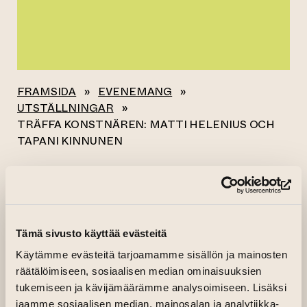
FRAMSIDA
»
EVENEMANG
»
UTSTÄLLNINGAR
»
TRÄFFA KONSTNÄREN: MATTI HELENIUS OCH
TAPANI KINNUNEN
Alla evenemang
(le
TRÄFFA
Tämä sivusto käyttää evästeitä
KONSTNÄREN:
Käytämme evästeitä tarjoamamme sisällön ja mainosten
MATTI HELENIUS
räätälöimiseen, sosiaalisen median ominaisuuksien
tukemiseen ja kävijämäärämme analysoimiseen. Lisäksi
OCH TAPANI
jaamme sosiaalisen median, mainosalan ja analytiikka-