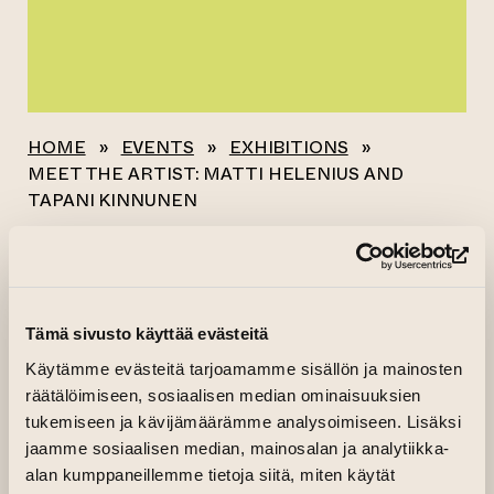
HOME
»
EVENTS
»
EXHIBITIONS
»
MEET THE ARTIST: MATTI HELENIUS AND
TAPANI KINNUNEN
All events
(op
MEET THE ARTIST:
Tämä sivusto käyttää evästeitä
MATTI HELENIUS
Käytämme evästeitä tarjoamamme sisällön ja mainosten
räätälöimiseen, sosiaalisen median ominaisuuksien
AND TAPANI
tukemiseen ja kävijämäärämme analysoimiseen. Lisäksi
KINNUNEN
jaamme sosiaalisen median, mainosalan ja analytiikka-
alan kumppaneillemme tietoja siitä, miten käytät