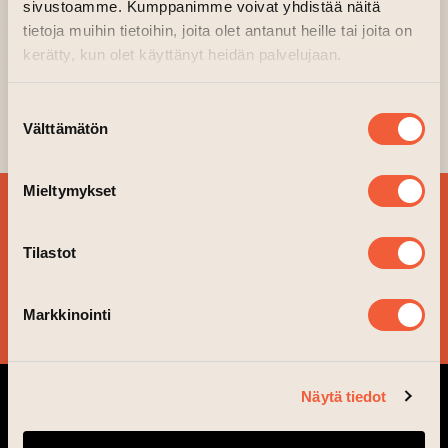
sivustoamme. Kumppanimme voivat yhdistää näitä
21.03.2026 kl. 15.00—16.00
tietoja muihin tietoihin, joita olet antanut heille tai joita on
kerätty, kun olet käyttänyt heidän palvelujaan.
WAM Kilta Gallery, 1 floor, Fire Station, door
B2
(opens an exte
Organiser:
WAM Turku City Art Museum
Suostumuksen
Välttämätön
valinta
Mieltymykset
SIGN UP FOR OUR
NEWSLETTER!
Tilastot
YES, PLEASE!
Markkinointi
Näytä tiedot