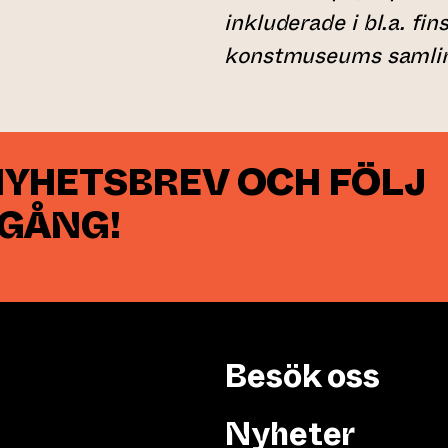
inkluderade i bl.a. fi
konstmuseums samlin
NYHETSBREV OCH FÖLJ
 GÅNG!
Besök oss
Nyheter