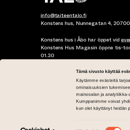
info@taiteentalo.fi
Konstens hus, Nunnegatan 4, 20700
Konstens hus i Åbo har öppet vid
ev
Konstens Hus Magasin öppna tis-tor kl
01.30
Café Elephanten sön-mån 10-20, tis-t
Tämä sivusto käyttää eväs
10-01.30
Käytämme evästeitä tarjoa
Restaurangen Pegasus Taiteen talo 
ominaisuuksien tukemisee
lunch på lördag kl 11-15 och brunch 
mainosalan ja analytiikka-
Kumppanimme voivat yhdistää 
Kritisk Galleri tis-sön 12-18
kun olet käyttänyt heidän 
Galleri Aski tis-fre 12-18 och lör-sön 
(leder till annan webbtjänst)
(leder till annan webbtjänst)
Taiteen talo Facebookissa
Taiteen talo Instagramissa
Suostumuksen