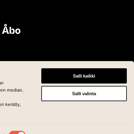
i Åbo
Salli kaikki
an
sen median,
Salli valinta
on kerätty,