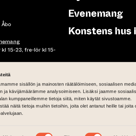
Evenemang
 Åbo
Konstens hus 
enemang
 15-23, fre-lör kl 15-
or klo 10-23, fre-lör klo
teitä
mamme sisällön ja mainosten räätälöimiseen, sosiaalisen medi
mån-fre lunch 10.30-15,
n ja kävijämäärämme analysoimiseen. Lisäksi jaamme sosiaali
på söndag 11-15
alan kumppaneillemme tietoja siitä, miten käytät sivustoamme.
näitä tietoja muihin tietoihin, joita olet antanut heille tai joita 
palvelujaan.
12-16