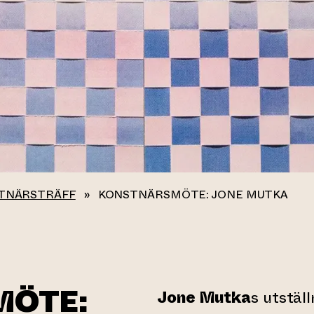
TNÄRSTRÄFF
»
KONSTNÄRSMÖTE: JONE MUTKA
MÖTE:
Jone Mutka
s utstäl