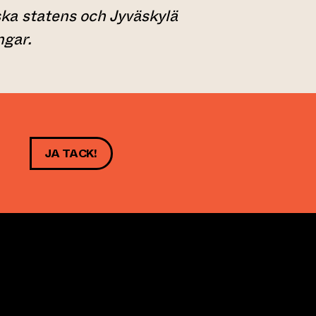
nska statens och Jyväskylä
gar.
JA TACK!