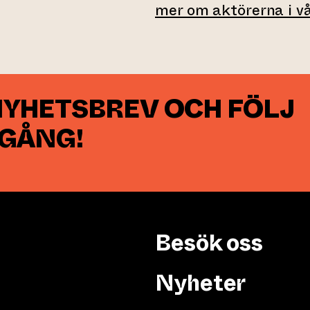
mer om aktörerna i 
NYHETSBREV OCH FÖLJ
 GÅNG!
Besök oss
Nyheter