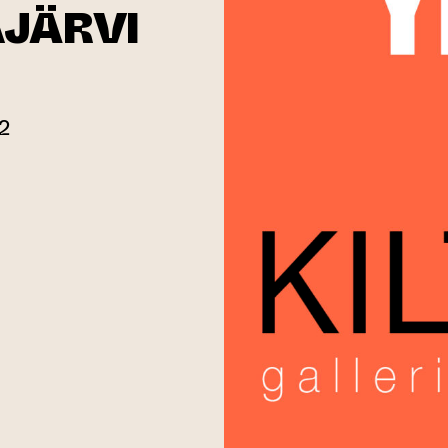
AJÄRVI
B2