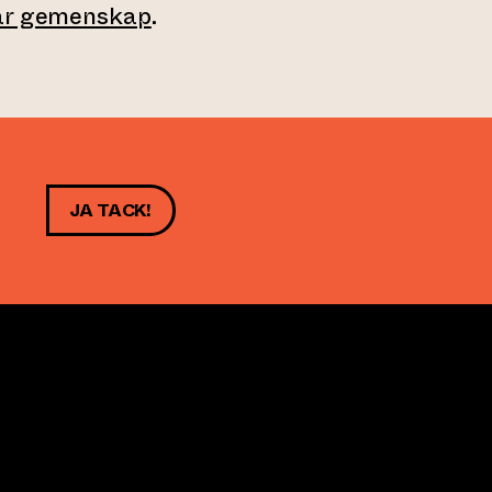
vår gemenskap
.
JA TACK!