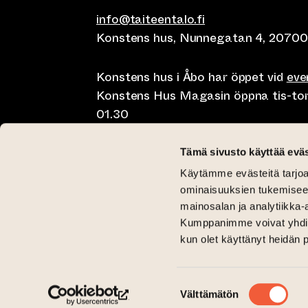
info@taiteentalo.fi
Konstens hus, Nunnegatan 4, 20700
Konstens hus i Åbo har öppet vid
ev
Konstens Hus Magasin öppna tis-tor kl
01.30
Café Elephanten sön-mån 10-20, tis-t
Tämä sivusto käyttää eväs
10-01.30
Käytämme evästeitä tarjoa
Restaurangen Pegasus Taiteen talo 
ominaisuuksien tukemisee
lunch på lördag kl 11-15 och brunch 
mainosalan ja analytiikka-
Kumppanimme voivat yhdistää 
Kritisk Galleri tis-sön 12-18
kun olet käyttänyt heidän 
Galleri Aski tis-fre 12-18 och lör-sön 
(leder till annan webbtjänst)
(leder till annan webbtjänst)
Taiteen talo Facebookissa
Taiteen talo Instagramissa
Suostumuksen
Välttämätön
valinta
(leder till annan webbtjänst)