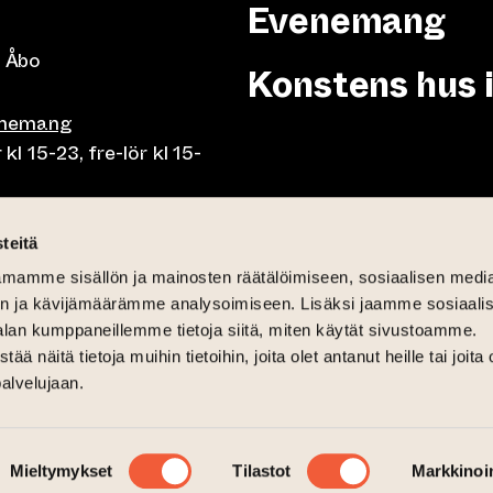
Evenemang
 Åbo
Konstens hus 
enemang
 15-23, fre-lör kl 15-
or klo 10-23, fre-lör klo
teitä
mamme sisällön ja mainosten räätälöimiseen, sosiaalisen medi
mån-fre lunch 10.30-15,
n ja kävijämäärämme analysoimiseen. Lisäksi jaamme sosiaali
på söndag 11-15
alan kumppaneillemme tietoja siitä, miten käytät sivustoamme.
näitä tietoja muihin tietoihin, joita olet antanut heille tai joita 
palvelujaan.
12-16
Mieltymykset
Tilastot
Markkinoin