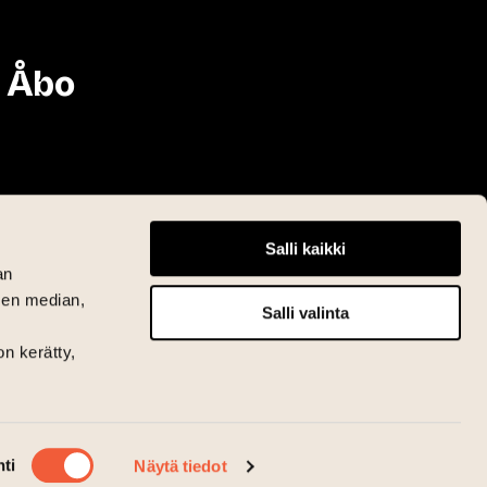
i Åbo
Salli kaikki
an
sen median,
Salli valinta
on kerätty,
ti
Näytä tiedot