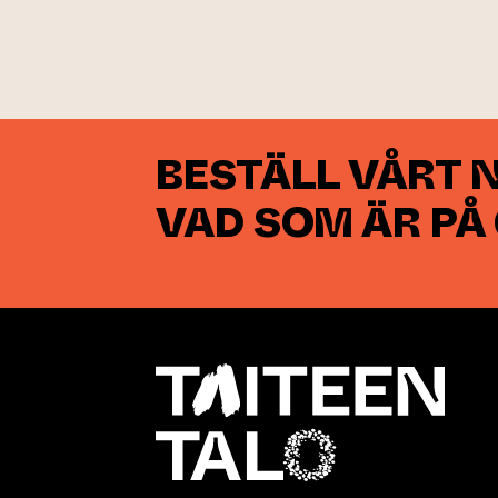
BESTÄLL VÅRT 
VAD SOM ÄR PÅ