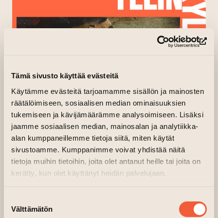
(op
Tämä sivusto käyttää evästeitä
Käytämme evästeitä tarjoamamme sisällön ja mainosten
räätälöimiseen, sosiaalisen median ominaisuuksien
tukemiseen ja kävijämäärämme analysoimiseen. Lisäksi
jaamme sosiaalisen median, mainosalan ja analytiikka-
alan kumppaneillemme tietoja siitä, miten käytät
sivustoamme. Kumppanimme voivat yhdistää näitä
tietoja muihin tietoihin, joita olet antanut heille tai joita on
kerätty, kun olet käyttänyt heidän palvelujaan.
Suostumuksen
Välttämätön
valinta