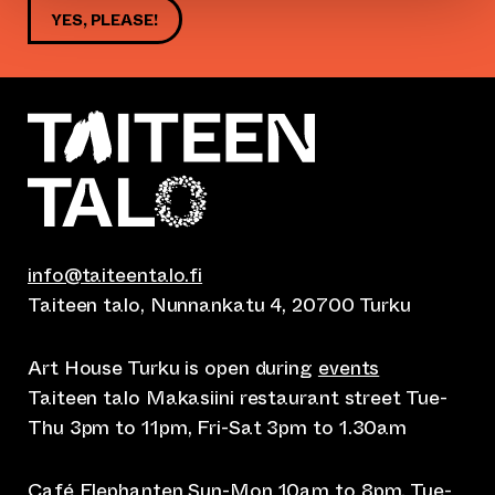
YES, PLEASE!
info@taiteentalo.fi
Taiteen talo, Nunnankatu 4, 20700 Turku
Art House Turku is open during
events
Taiteen talo Makasiini restaurant street Tue-
Thu 3pm to 11pm, Fri-Sat 3pm to 1.30am
Café Elephanten Sun-Mon 10am to 8pm, Tue-