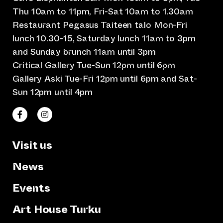
Thu 10am to 11pm, Fri-Sat 10am to 1.30am
Restaurant Pegasus Taiteen talo Mon-Fri
lunch 10.30-15, Saturday lunch 11am to 3pm
and Sunday brunch 11am until 3pm
Critical Gallery Tue-Sun 12pm until 6pm
Gallery Aski Tue-Fri 12pm until 6pm and Sat-
Sun 12pm until 4pm
(opens an external website)
(opens an external website)
Taiteen talo Facebookissa
Taiteen talo Instagramissa
Visit us
News
Events
Art House Turku