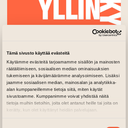
(le
Tämä sivusto käyttää evästeitä
Käytämme evästeitä tarjoamamme sisällön ja mainosten
räätälöimiseen, sosiaalisen median ominaisuuksien
tukemiseen ja kävijämäärämme analysoimiseen. Lisäksi
jaamme sosiaalisen median, mainosalan ja analytiikka-
alan kumppaneillemme tietoja siitä, miten käytät
sivustoamme. Kumppanimme voivat yhdistää näitä
tietoja muihin tietoihin, joita olet antanut heille tai joita on
kerätty, kun olet käyttänyt heidän palvelujaan.
Suostumuksen