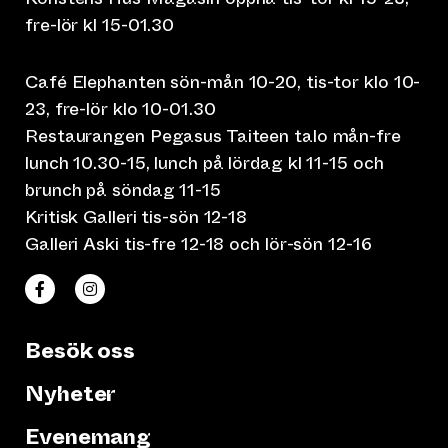
fre-lör kl 15-01.30
Café Elephanten sön-mån 10-20, tis-tor klo 10-
23, fre-lör klo 10-01.30
Restaurangen Pegasus Taiteen talo mån-fre
lunch 10.30-15, lunch på lördag kl 11-15 och
brunch på söndag 11-15
Kritisk Galleri tis-sön 12-18
Galleri Aski tis-fre 12-18 och lör-sön 12-16
(leder till annan webbtjänst)
(leder till annan webbtjänst)
Taiteen talo Facebookissa
Taiteen talo Instagramissa
Besök oss
Nyheter
Evenemang