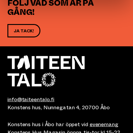
FÖLJ VAD SOM ÄR PÅ
GÅNG!
JA TACK!
info@taiteentalo.fi
Konstens hus, Nunnegatan 4, 20700 Åbo
Konstens hus i Åbo har öppet vid
evenemang
Konstens Hus Magasin öppna tis-tor kl 15-23,