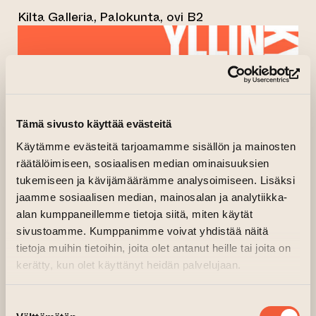
Kilta Galleria, Palokunta, ovi B2
(si
Tämä sivusto käyttää evästeitä
Käytämme evästeitä tarjoamamme sisällön ja mainosten
räätälöimiseen, sosiaalisen median ominaisuuksien
tukemiseen ja kävijämäärämme analysoimiseen. Lisäksi
jaamme sosiaalisen median, mainosalan ja analytiikka-
alan kumppaneillemme tietoja siitä, miten käytät
sivustoamme. Kumppanimme voivat yhdistää näitä
tietoja muihin tietoihin, joita olet antanut heille tai joita on
kerätty, kun olet käyttänyt heidän palvelujaan.
Suostumuksen