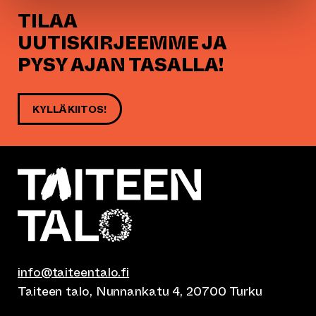
TILAA
UUTISKIRJEEMME JA
PYSY AJAN TASALLA!
KYLLÄ KIITOS!
info@taiteentalo.fi
Taiteen talo, Nunnankatu 4, 20700 Turku