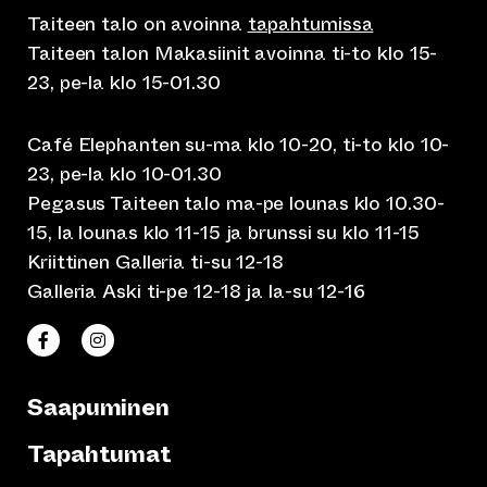
Taiteen talo on avoinna
tapahtumissa
Taiteen talon Makasiinit avoinna ti-to klo 15-
23, pe-la klo 15-01.30
Café Elephanten su-ma klo 10-20, ti-to klo 10-
23, pe-la klo 10-01.30
Pegasus Taiteen talo ma-pe lounas klo 10.30-
15, la lounas klo 11-15 ja brunssi su klo 11-15
Kriittinen Galleria ti-su 12-18
Galleria Aski ti-pe 12-18 ja la-su 12-16
(siirtyy toiseen verkkopalveluun)
(siirtyy toiseen verkkopalveluun)
Taiteen talo Facebookissa
Taiteen talo Instagramissa
Saapuminen
Tapahtumat