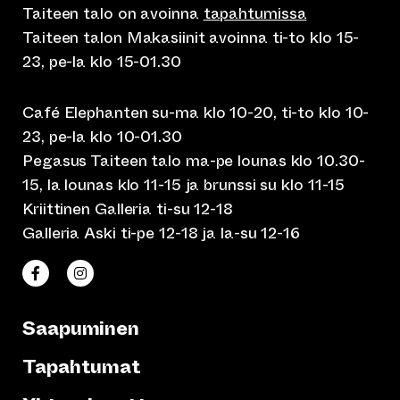
Taiteen talo on avoinna
tapahtumissa
Taiteen talon Makasiinit avoinna ti-to klo 15-
23, pe-la klo 15-01.30
Café Elephanten su-ma klo 10-20, ti-to klo 10-
23, pe-la klo 10-01.30
Pegasus Taiteen talo ma-pe lounas klo 10.30-
15, la lounas klo 11-15 ja brunssi su klo 11-15
Kriittinen Galleria ti-su 12-18
Galleria Aski ti-pe 12-18 ja la-su 12-16
(siirtyy toiseen verkkopalveluun)
(siirtyy toiseen verkkopalveluun)
Taiteen talo Facebookissa
Taiteen talo Instagramissa
Saapuminen
Tapahtumat