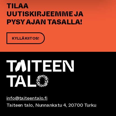
TILAA
UUTISKIRJEEMME JA
PYSY AJAN TASALLA!
KYLLÄ KIITOS!
info@taiteentalo.fi
Taiteen talo, Nunnankatu 4, 20700 Turku