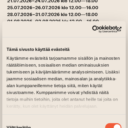
21.07.2026–24.07.2026 klo 12.00—18.00
25.07.2026–26.07.2026 klo 12.00—16.00
28.07.2026–31.07.2026 klo 12.00—18.00
01.08.2026–02.08.2026 klo 12.00—16.00
Kilta Galleria, Palokunta, ovi B2
(si
Yllin Kyllin V näyttelyssä esillä on
neljänkymmenen Taiteen talolla työhuonettaan
Tämä sivusto käyttää evästeitä
pitävän taiteilijan teoksia ja luvassa on
Käytämme evästeitä tarjoamamme sisällön ja mainosten
laajakattaus eri taidelajeja veistoksista
räätälöimiseen, sosiaalisen median ominaisuuksien
valokuviin ja mediataiteesta
tukemiseen ja kävijämäärämme analysoimiseen. Lisäksi
maalaustaiteeseen.
jaamme sosiaalisen median, mainosalan ja analytiikka-
alan kumppaneillemme tietoja siitä, miten käytät
sivustoamme. Kumppanimme voivat yhdistää näitä
tietoja muihin tietoihin, joita olet antanut heille tai joita on
kerätty, kun olet käyttänyt heidän palvelujaan.
Suostumuksen
Välttämätön