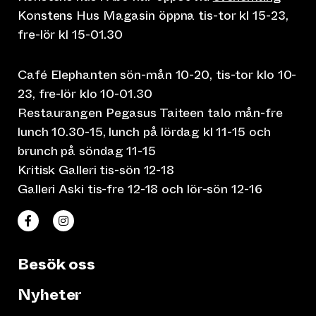
Konstens Hus Magasin öppna tis-tor kl 15-23,
fre-lör kl 15-01.30
Café Elephanten sön-mån 10-20, tis-tor klo 10-
23, fre-lör klo 10-01.30
Restaurangen Pegasus Taiteen talo mån-fre
lunch 10.30-15, lunch på lördag kl 11-15 och
brunch på söndag 11-15
Kritisk Galleri tis-sön 12-18
Galleri Aski tis-fre 12-18 och lör-sön 12-16
(leder till annan webbtjänst)
(leder till annan webbtjänst)
Taiteen talo Facebookissa
Taiteen talo Instagramissa
Besök oss
Nyheter