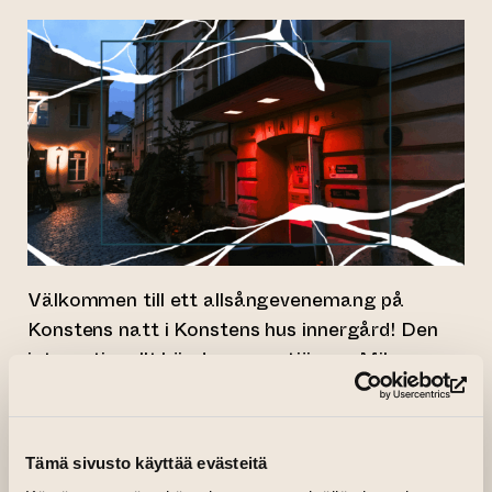
Välkommen till ett allsångevenemang på
Konstens natt i Konstens hus innergård! Den
internationellt kända operastjärnan Mika
Kares och pianisten Nicholas Pulkkinen bjuder
(le
in dig till en konsert där publiken är en
integrerad del av föreställningen.
Tämä sivusto käyttää evästeitä