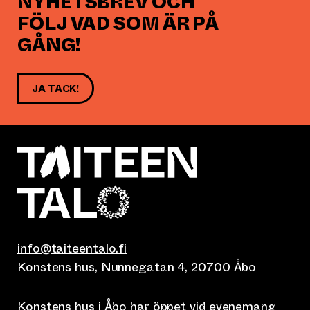
NYHETSBREV OCH
FÖLJ VAD SOM ÄR PÅ
GÅNG!
JA TACK!
info@taiteentalo.fi
Konstens hus, Nunnegatan 4, 20700 Åbo
Konstens hus i Åbo har öppet vid
evenemang