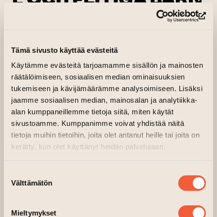
– SKOLGÅNG I 1600-
(le
TALETS ÅBO
Tämä sivusto käyttää evästeitä
25.02.2026 kl. 17.00—18.30
Käytämme evästeitä tarjoamamme sisällön ja mainosten
räätälöimiseen, sosiaalisen median ominaisuuksien
Källare, Fabrik, dörr A3
tukemiseen ja kävijämäärämme analysoimiseen. Lisäksi
(leder till annan webbtjänst)
Arrangör:
Åbosamfundet
jaamme sosiaalisen median, mainosalan ja analytiikka-
alan kumppaneillemme tietoja siitä, miten käytät
Historikern och forskaren, FD
Veli Pekka
sivustoamme. Kumppanimme voivat yhdistää näitä
Toropainen
, Åbo universitet, har specialiserat
tietoja muihin tietoihin, joita olet antanut heille tai joita on
sig på livet i Åbo under 1600-talet.
kerätty, kun olet käyttänyt heidän palvelujaan.
Åbosamfundet vill med Toropainens föreläsning
lyfta fram ett stycke skol- och barnhistoria,
Suostumuksen
särskilt med tanke på att vi i år firar 750 år
Välttämätön
valinta
sedan Katedralskolan grundades.
Moderator: FM
Eva Costiander-Huldén
,
Mieltymykset