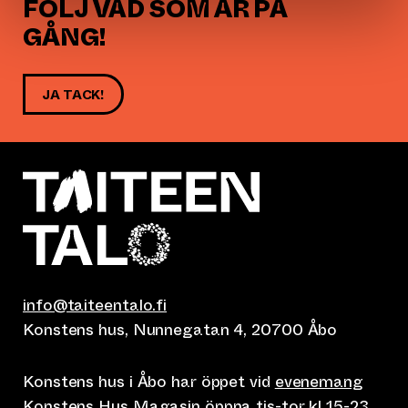
FÖLJ VAD SOM ÄR PÅ
GÅNG!
JA TACK!
info@taiteentalo.fi
Konstens hus, Nunnegatan 4, 20700 Åbo
Konstens hus i Åbo har öppet vid
evenemang
Konstens Hus Magasin öppna tis-tor kl 15-23,