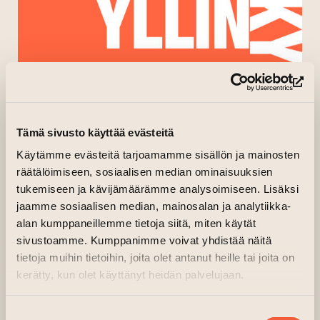
(le
Tämä sivusto käyttää evästeitä
Käytämme evästeitä tarjoamamme sisällön ja mainosten
räätälöimiseen, sosiaalisen median ominaisuuksien
tukemiseen ja kävijämäärämme analysoimiseen. Lisäksi
jaamme sosiaalisen median, mainosalan ja analytiikka-
alan kumppaneillemme tietoja siitä, miten käytät
sivustoamme. Kumppanimme voivat yhdistää näitä
tietoja muihin tietoihin, joita olet antanut heille tai joita on
kerätty, kun olet käyttänyt heidän palvelujaan.
Suostumuksen