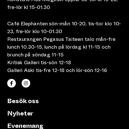
fre-lör kl 15-01.30
Café Elephanten sön-mån 10-20, tis-tor klo 10-
23, fre-lör klo 10-01.30
Restaurangen Pegasus Taiteen talo mån-fre
lunch 10.30-15, lunch på lördag kl 11-15 och
brunch på söndag 11-15
Kritisk Galleri tis-sön 12-18
Galleri Aski tis-fre 12-18 och lör-sön 12-16
(leder till annan webbtjänst)
(leder till annan webbtjänst)
Taiteen talo Facebookissa
Taiteen talo Instagramissa
Besök oss
Nyheter
Evenemang