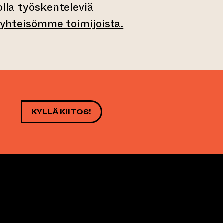
olla työskenteleviä
 yhteisömme toimijoista.
KYLLÄ KIITOS!