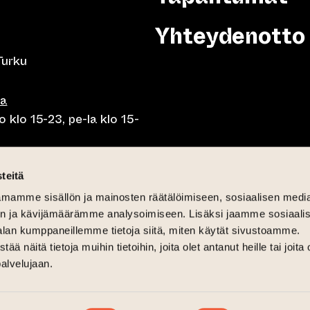
Yhteydenotto
Turku
sa
 klo 15-23, pe-la klo 15-
o klo 10-23, pe-la klo 10-
teitä
mamme sisällön ja mainosten räätälöimiseen, sosiaalisen medi
o 10.30-15, la lounas klo
n ja kävijämäärämme analysoimiseen. Lisäksi jaamme sosiaali
alan kumppaneillemme tietoja siitä, miten käytät sivustoamme.
näitä tietoja muihin tietoihin, joita olet antanut heille tai joita 
palvelujaan.
6