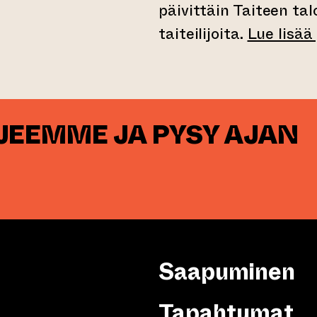
päivittäin Taiteen tal
taiteilijoita.
Lue lisää
RJEEMME JA PYSY AJAN
Saapuminen
Tapahtumat