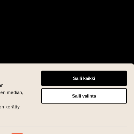
Salli kaikki
an
sen median,
Salli valinta
on kerätty,