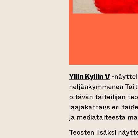
Yllin Kyllin V
-näyttel
neljänkymmenen Taite
pitävän taiteilijan te
laajakattaus eri taide
ja mediataiteesta ma
Teosten lisäksi näytt