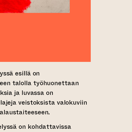
yssä esillä on
en talolla työhuonettaan
oksia ja luvassa on
lajeja veistoksista valokuviin
alaustaiteeseen.
elyssä on kohdattavissa