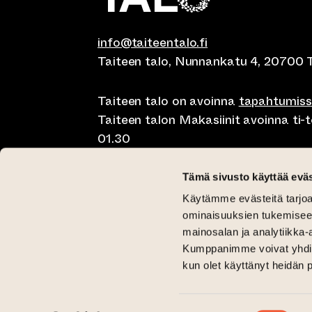
info@taiteentalo.fi
Taiteen talo, Nunnankatu 4, 20700 
Taiteen talo on avoinna
tapahtumis
Taiteen talon Makasiinit avoinna ti-to
01.30
Café Elephanten su-ma klo 10-20, ti-t
Tämä sivusto käyttää eväs
01.30
Käytämme evästeitä tarjoa
Pegasus Taiteen talo ma-pe lounas kl
ominaisuuksien tukemisee
11-15 ja brunssi su klo 11-15
mainosalan ja analytiikka-
Kumppanimme voivat yhdistää 
Kriittinen Galleria ti-su 12-18
kun olet käyttänyt heidän 
Galleria Aski ti-pe 12-18 ja la-su 12-1
(siirtyy toiseen verkkopalveluun)
(siirtyy toiseen verkkopalveluun)
Taiteen talo Facebookissa
Taiteen talo Instagramissa