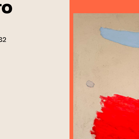
TO
 B2