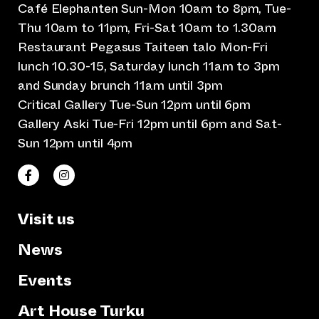
Café Elephanten Sun-Mon 10am to 8pm, Tue-
Thu 10am to 11pm, Fri-Sat 10am to 1.30am
Restaurant Pegasus Taiteen talo Mon-Fri
lunch 10.30-15, Saturday lunch 11am to 3pm
and Sunday brunch 11am until 3pm
Critical Gallery Tue-Sun 12pm until 6pm
Gallery Aski Tue-Fri 12pm until 6pm and Sat-
Sun 12pm until 4pm
(opens an external website)
(opens an external website)
Taiteen talo Facebookissa
Taiteen talo Instagramissa
Visit us
News
Events
Art House Turku