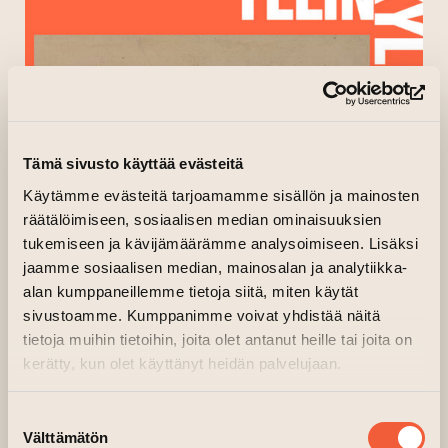
(op
Tämä sivusto käyttää evästeitä
Käytämme evästeitä tarjoamamme sisällön ja mainosten
räätälöimiseen, sosiaalisen median ominaisuuksien
tukemiseen ja kävijämäärämme analysoimiseen. Lisäksi
jaamme sosiaalisen median, mainosalan ja analytiikka-
alan kumppaneillemme tietoja siitä, miten käytät
sivustoamme. Kumppanimme voivat yhdistää näitä
tietoja muihin tietoihin, joita olet antanut heille tai joita on
kerätty, kun olet käyttänyt heidän palvelujaan.
Suostumuksen
Välttämätön
valinta