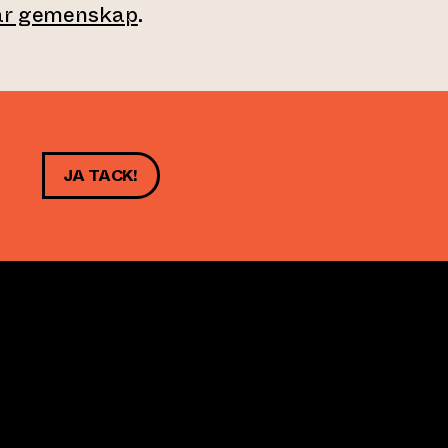
vår gemenskap
.
JA TACK!