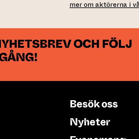
mer om aktörerna i 
NYHETSBREV OCH FÖLJ
 GÅNG!
Besök oss
Nyheter