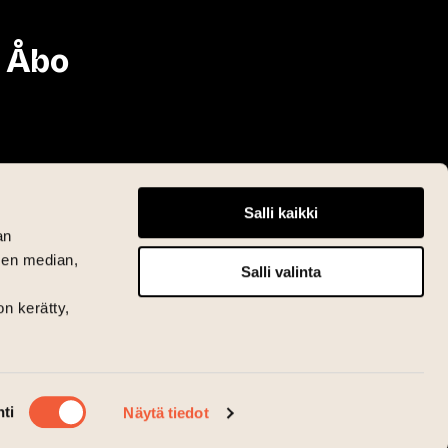
i Åbo
Salli kaikki
an
sen median,
Salli valinta
on kerätty,
ti
Näytä tiedot