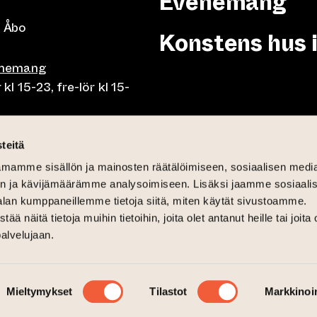
Evenemang
 Åbo
Konstens hus 
enemang
 15-23, fre-lör kl 15-
or klo 10-23, fre-lör klo
teitä
mamme sisällön ja mainosten räätälöimiseen, sosiaalisen medi
mån-fre lunch 10.30-15,
n ja kävijämäärämme analysoimiseen. Lisäksi jaamme sosiaali
på söndag 11-15
alan kumppaneillemme tietoja siitä, miten käytät sivustoamme.
näitä tietoja muihin tietoihin, joita olet antanut heille tai joita 
palvelujaan.
12-16
Mieltymykset
Tilastot
Markkinoin