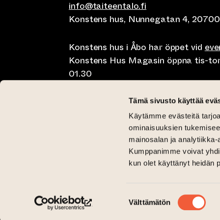
info@taiteentalo.fi
Konstens hus, Nunnegatan 4, 20700
Konstens hus i Åbo har öppet vid
ev
Konstens Hus Magasin öppna tis-tor kl
01.30
Café Elephanten sön-mån 10-20, tis-t
Tämä sivusto käyttää eväs
10-01.30
Käytämme evästeitä tarjoa
Restaurangen Pegasus Taiteen talo 
ominaisuuksien tukemisee
lunch på lördag kl 11-15 och brunch 
mainosalan ja analytiikka-
Kumppanimme voivat yhdistää 
Kritisk Galleri tis-sön 12-18
kun olet käyttänyt heidän 
Galleri Aski tis-fre 12-18 och lör-sön 
(leder till annan webbtjänst)
(leder till annan webbtjänst)
Taiteen talo Facebookissa
Taiteen talo Instagramissa
Suostumuksen
Välttämätön
valinta
(leder till annan webbtjänst)