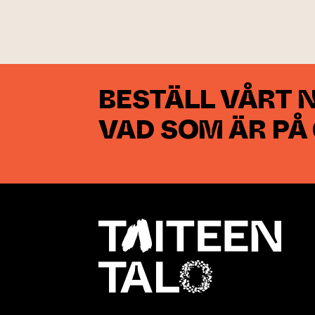
BESTÄLL VÅRT 
VAD SOM ÄR PÅ