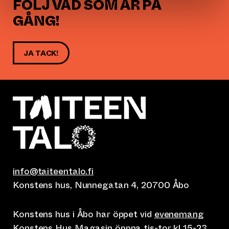
FÖLJ VAD SOM ÄR PÅ
GÅNG!
JA TACK!
info@taiteentalo.fi
Konstens hus, Nunnegatan 4, 20700 Åbo
Konstens hus i Åbo har öppet vid
evenemang
Konstens Hus Magasin öppna tis-tor kl 15-23,