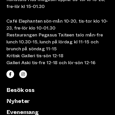
fre-lör kl 15-01.30
Café Elephanten sön-mån 10-20, tis-tor klo 10-
23, fre-lör klo 10-01.30
Restaurangen Pegasus Taiteen talo mån-fre
lunch 10.30-15, lunch på lördag kl 11-15 och
brunch på söndag 11-15
Kritisk Galleri tis-sön 12-18
Galleri Aski tis-fre 12-18 och lör-sön 12-16
(leder till annan webbtjänst)
(leder till annan webbtjänst)
Taiteen talo Facebookissa
Taiteen talo Instagramissa
Besök oss
Nyheter
Evenemang