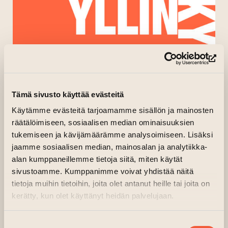
(le
Tämä sivusto käyttää evästeitä
Käytämme evästeitä tarjoamamme sisällön ja mainosten
räätälöimiseen, sosiaalisen median ominaisuuksien
tukemiseen ja kävijämäärämme analysoimiseen. Lisäksi
jaamme sosiaalisen median, mainosalan ja analytiikka-
alan kumppaneillemme tietoja siitä, miten käytät
sivustoamme. Kumppanimme voivat yhdistää näitä
tietoja muihin tietoihin, joita olet antanut heille tai joita on
kerätty, kun olet käyttänyt heidän palvelujaan.
Suostumuksen