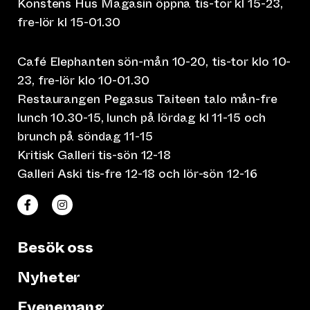
Konstens Hus Magasin öppna tis-tor kl 15-23,
fre-lör kl 15-01.30
Café Elephanten sön-mån 10-20, tis-tor klo 10-
23, fre-lör klo 10-01.30
Restaurangen Pegasus Taiteen talo mån-fre
lunch 10.30-15, lunch på lördag kl 11-15 och
brunch på söndag 11-15
Kritisk Galleri tis-sön 12-18
Galleri Aski tis-fre 12-18 och lör-sön 12-16
(leder till annan webbtjänst)
(leder till annan webbtjänst)
Taiteen talo Facebookissa
Taiteen talo Instagramissa
Besök oss
Nyheter
Evenemang