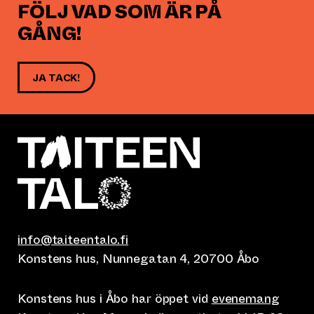
FÖLJ VAD SOM ÄR PÅ
GÅNG!
JA TACK!
info@taiteentalo.fi
Konstens hus, Nunnegatan 4, 20700 Åbo
Konstens hus i Åbo har öppet vid
evenemang