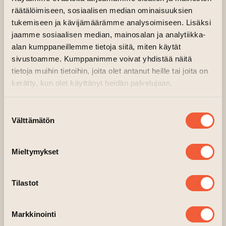
Museum der Moderne (Salzburg), and
räätälöimiseen, sosiaalisen median ominaisuuksien
Belvedere 21 (Vienna). Institutions he has
tukemiseen ja kävijämäärämme analysoimiseen. Lisäksi
jaamme sosiaalisen median, mainosalan ja analytiikka-
taught at include Ravensbourne University
alan kumppaneillemme tietoja siitä, miten käytät
London (2001–2007), the Royal College of Art
sivustoamme. Kumppanimme voivat yhdistää näitä
(2005–2017), and Goldsmiths University of
tietoja muihin tietoihin, joita olet antanut heille tai joita on
London (2007–2020).
kerätty, kun olet käyttänyt heidän palvelujaan.
(leder till annan webbtjänst)
davidmuth.net
Suostumuksen
Välttämätön
valinta
Mieltymykset
Tilastot
Markkinointi