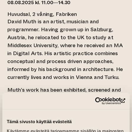
08.08.2025 kl. 11.00—14.30
Huvudsal, 2 våning, Fabriken
David Muth is an artist, musician and
programmer. Having grown up in Salzburg,
Austria, he relocated to the UK to study at
Middlesex University, where he received an MA
in Digital Arts. His artistic practice combines
conceptual and process driven approaches,
informed by his background in architecture. He
currently lives and works in Vienna and Turku.
Muth’s work has been exhibited, screened and
performed internationally, notably at the
(le
Musée d’Art Contemporain (Montreal), the
Kiasma Museum of Modern Art (Helsinki), Ars
Electronica (Linz), Le Cube (Paris), Laboral
Tämä sivusto käyttää evästeitä
(Gijón), the Museo Reina Sofía (Madrid), the
Käytämme evästeitä tarjoamamme sisällön ja mainosten