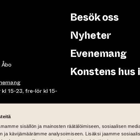
Besök oss
Nyheter
Evenemang
 Åbo
Konstens hus 
enemang
 15-23, fre-lör kl 15-
or klo 10-23, fre-lör klo
teitä
mamme sisällön ja mainosten räätälöimiseen, sosiaalisen medi
mån-fre lunch 10.30-15,
n ja kävijämäärämme analysoimiseen. Lisäksi jaamme sosiaali