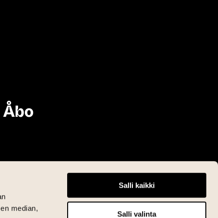
i Åbo
Salli kaikki
an
sen median,
Salli valinta