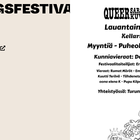
GSFESTIVAL
(leder till annan webbtjänst)