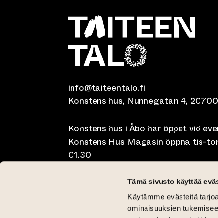
info@taiteentalo.fi
Konstens hus, Nunnegatan 4, 20700
Konstens hus i Åbo har öppet vid
ev
Konstens Hus Magasin öppna tis-tor kl
01.30
Café Elephanten sön-mån 10-20, tis-t
Tämä sivusto käyttää eväs
10-01.30
Käytämme evästeitä tarjoa
Restaurangen Pegasus Taiteen talo 
ominaisuuksien tukemisee