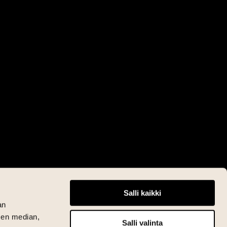
Salli kaikki
an
sen median,
Salli valinta