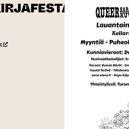
IRJAFESTARIT
(siirtyy toiseen verkkopalveluun)
t