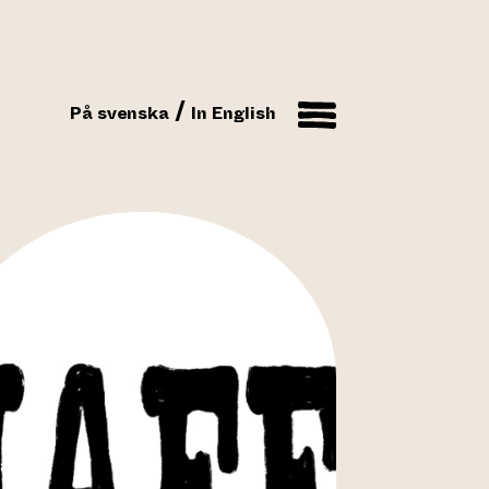
På svenska
In English