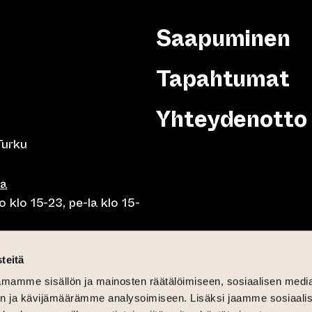
Saapuminen
Tapahtumat
Yhteydenotto
Turku
sa
 klo 15-23, pe-la klo 15-
o klo 10-23, pe-la klo 10-
teitä
mamme sisällön ja mainosten räätälöimiseen, sosiaalisen medi
o 10.30-15, la lounas klo
n ja kävijämäärämme analysoimiseen. Lisäksi jaamme sosiaali