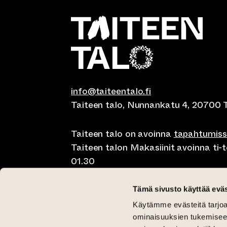
info@taiteentalo.fi
Taiteen talo, Nunnankatu 4, 20700 
Taiteen talo on avoinna
tapahtumis
Taiteen talon Makasiinit avoinna ti-to
01.30
Café Elephanten su-ma klo 10-20, ti-t
Tämä sivusto käyttää eväs
01.30
Käytämme evästeitä tarjoa
Pegasus Taiteen talo ma-pe lounas kl
ominaisuuksien tukemisee