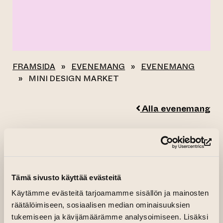
FRAMSIDA
»
EVENEMANG
»
EVENEMANG
»
MINI DESIGN MARKET
Alla evenemang
MINI DESIGN
(le
MARKET
Tämä sivusto käyttää evästeitä
05.12.2025–06.12.2025 kl. 12.00—19.00
Käytämme evästeitä tarjoamamme sisällön ja mainosten
Haara-konttori, 1.kerros, Konttori
räätälöimiseen, sosiaalisen median ominaisuuksien
tukemiseen ja kävijämäärämme analysoimiseen. Lisäksi