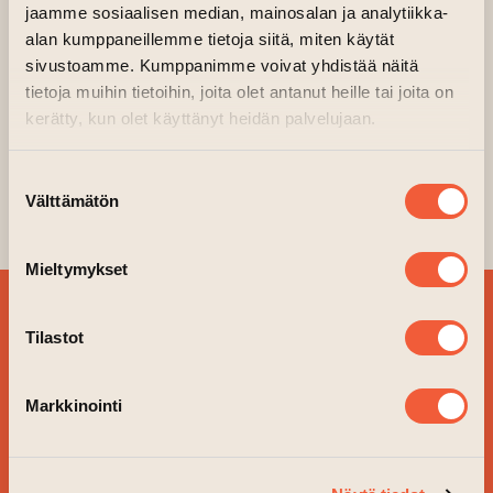
jaamme sosiaalisen median, mainosalan ja analytiikka-
alan kumppaneillemme tietoja siitä, miten käytät
sivustoamme. Kumppanimme voivat yhdistää näitä
tietoja muihin tietoihin, joita olet antanut heille tai joita on
kerätty, kun olet käyttänyt heidän palvelujaan.
Suostumuksen
Välttämätön
valinta
Mieltymykset
BESTÄLL VÅRT
Tilastot
NYHETSBREV OCH
FÖLJ VAD SOM ÄR PÅ
Markkinointi
GÅNG!
JA TACK!