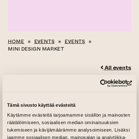
HOME
»
EVENTS
»
EVENTS
»
MINI DESIGN MARKET
All events
MINI DESIGN
(op
MARKET
Tämä sivusto käyttää evästeitä
05.12.2025–06.12.2025 kl. 12.00—19.00
Käytämme evästeitä tarjoamamme sisällön ja mainosten
räätälöimiseen, sosiaalisen median ominaisuuksien
Haara-konttori, 1.kerros, Konttori
tukemiseen ja kävijämäärämme analysoimiseen. Lisäksi
jaamme sosiaalisen median, mainosalan ja analytiikka-