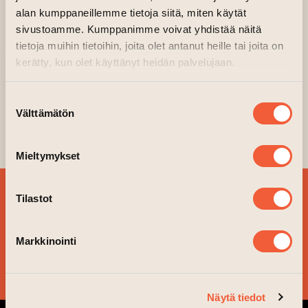
alan kumppaneillemme tietoja siitä, miten käytät
sivustoamme. Kumppanimme voivat yhdistää näitä
tietoja muihin tietoihin, joita olet antanut heille tai joita on
kerätty, kun olet käyttänyt heidän palvelujaan.
Suostumuksen
Välttämätön
valinta
Mieltymykset
SIGN UP FOR OUR
Tilastot
NEWSLETTER!
Markkinointi
YES, PLEASE!
Näytä tiedot