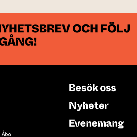
NYHETSBREV OCH FÖLJ
 GÅNG!
Besök oss
Nyheter
Evenemang
 Åbo