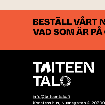
BESTÄLL VÅRT 
VAD SOM ÄR PÅ
info@taiteentalo.fi
Konstens hus, Nunnegatan 4, 20700