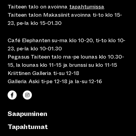
Taiteen talo on avoinna
tapahtumissa
Taiteen talon Makasiinit avoinna ti-to klo 15-
23, pe-la klo 15-01.30
Café Elephanten su-ma klo 10-20, ti-to klo 10-
23, pe-la klo 10-01.30
Pegasus Taiteen talo ma-pe lounas klo 10.30-
15, la lounas klo 11-15 ja brunssi su klo 11-15
Kriittinen Galleria ti-su 12-18
Galleria Aski ti-pe 12-18 ja la-su 12-16
(siirtyy toiseen verkkopalveluun)
(siirtyy toiseen verkkopalveluun)
Taiteen talo Facebookissa
Taiteen talo Instagramissa
Saapuminen
Tapahtumat