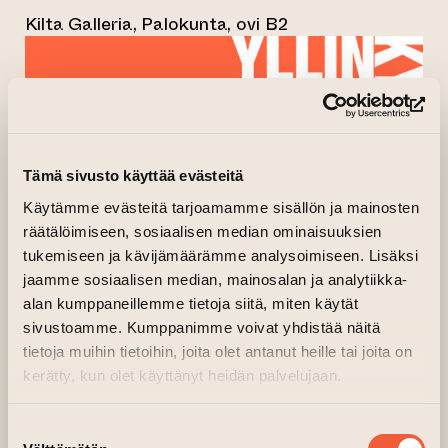
Kilta Galleria, Palokunta, ovi B2
(si
Tämä sivusto käyttää evästeitä
Käytämme evästeitä tarjoamamme sisällön ja mainosten
räätälöimiseen, sosiaalisen median ominaisuuksien
tukemiseen ja kävijämäärämme analysoimiseen. Lisäksi
jaamme sosiaalisen median, mainosalan ja analytiikka-
alan kumppaneillemme tietoja siitä, miten käytät
sivustoamme. Kumppanimme voivat yhdistää näitä
tietoja muihin tietoihin, joita olet antanut heille tai joita on
kerätty, kun olet käyttänyt heidän palvelujaan.
Suostumuksen