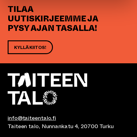
TILAA
UUTISKIRJEEMME JA
PYSY AJAN TASALLA!
KYLLÄ KIITOS!
info@taiteentalo.fi
Taiteen talo, Nunnankatu 4, 20700 Turku