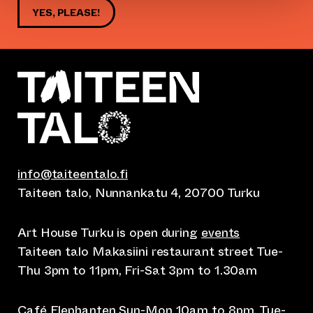
YES, PLEASE!
info@taiteentalo.fi
Taiteen talo, Nunnankatu 4, 20700 Turku
Art House Turku is open during
events
Taiteen talo Makasiini restaurant street Tue-
Thu 3pm to 11pm, Fri-Sat 3pm to 1.30am
Café Elephanten Sun-Mon 10am to 8pm, Tue-