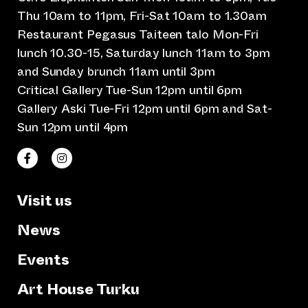
Thu 10am to 11pm, Fri-Sat 10am to 1.30am
Restaurant Pegasus Taiteen talo Mon-Fri
lunch 10.30-15, Saturday lunch 11am to 3pm
and Sunday brunch 11am until 3pm
Critical Gallery Tue-Sun 12pm until 6pm
Gallery Aski Tue-Fri 12pm until 6pm and Sat-
Sun 12pm until 4pm
(opens an external website)
(opens an external website)
Taiteen talo Facebookissa
Taiteen talo Instagramissa
Visit us
News
Events
Art House Turku