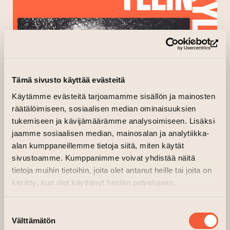
(op
Tämä sivusto käyttää evästeitä
Käytämme evästeitä tarjoamamme sisällön ja mainosten
räätälöimiseen, sosiaalisen median ominaisuuksien
tukemiseen ja kävijämäärämme analysoimiseen. Lisäksi
jaamme sosiaalisen median, mainosalan ja analytiikka-
alan kumppaneillemme tietoja siitä, miten käytät
sivustoamme. Kumppanimme voivat yhdistää näitä
tietoja muihin tietoihin, joita olet antanut heille tai joita on
kerätty, kun olet käyttänyt heidän palvelujaan.
Suostumuksen
Välttämätön
valinta