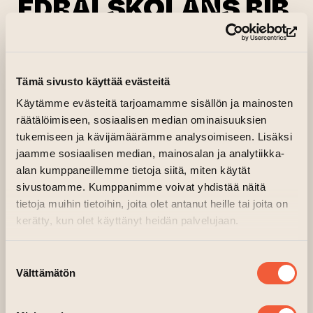
EDRALSKOLANS BIB
LIOTEK
(si
21.05.2026 klo 17.00—18.30
Tämä sivusto käyttää evästeitä
Kellari, Tehdas, ovi A3
Käytämme evästeitä tarjoamamme sisällön ja mainosten
(siirtyy toiseen verkkopalveluun
Järjestäjä:
Turkuseura
räätälöimiseen, sosiaalisen median ominaisuuksien
tukemiseen ja kävijämäärämme analysoimiseen. Lisäksi
Bildningsväsendet i Finland och landets äldsta
jaamme sosiaalisen median, mainosalan ja analytiikka-
skola, gymnasiet Katedralskolan i Åbo, firar
alan kumppaneillemme tietoja siitä, miten käytät
750 år! Åbosamfundet bidrar till att
sivustoamme. Kumppanimme voivat yhdistää näitä
uppmärksamma jubileet med bl.a. en kväll om
tietoja muihin tietoihin, joita olet antanut heille tai joita on
musikskatterna i det medeltida biblioteket då
kerätty, kun olet käyttänyt heidän palvelujaan.
skolan ännu fanns i muren runt Åbo domkyrka.
Suostumuksen
Musik ur den internationella samlingen Piae
Välttämätön
valinta
Cantiones (tryckt 1582 och 1625) hörs ännu i
våra dagar, hur såg musiklivet i skolan annars