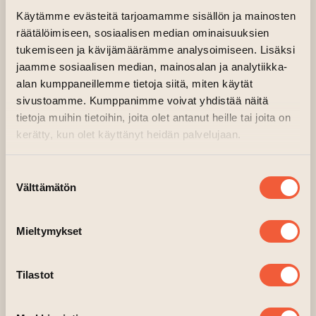
uraauurtavasta hengestä!”
Käytämme evästeitä tarjoamamme sisällön ja mainosten
räätälöimiseen, sosiaalisen median ominaisuuksien
Antin graafinen tyyli ja Sigridin melko
tukemiseen ja kävijämäärämme analysoimiseen. Lisäksi
graafiset korut puhuttelevat
jaamme sosiaalisen median, mainosalan ja analytiikka-
näyttävyydellään. Poptaidekuvasto tarjoaa
alan kumppaneillemme tietoja siitä, miten käytät
mahdollisuuden katsoa näyttelyä joko
sivustoamme. Kumppanimme voivat yhdistää näitä
pinnalta tai syventyä pohtimaan millainen
tietoja muihin tietoihin, joita olet antanut heille tai joita on
eläimen osa on suhteessa elämäntapaamme.
kerätty, kun olet käyttänyt heidän palvelujaan.
“Taiteen talo haluaa tarjota mahdollisuuden
käydä keskustelua tärkeistä teemoista;
Suostumuksen
arvoista ja etiikasta. Suhteestamme
Välttämätön
valinta
ympäröivään maailmaan. Se miten Antin ja
Sigridin teokset käyvät vuoropuhelua ja
Mieltymykset
houkuttelevat meitä katsomaan pintaa
syvemmälle on aivan erityistä.” sanoo
Tilastot
Taiteen talon toimitusjohtaja Jere Pensikkala.