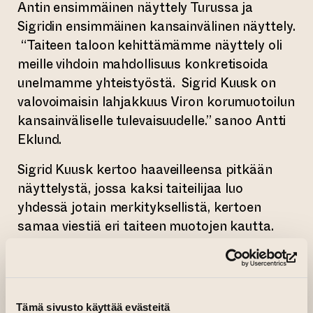
Antin ensimmäinen näyttely Turussa ja
Sigridin ensimmäinen kansainvälinen näyttely.
“Taiteen taloon kehittämämme näyttely oli
meille vihdoin mahdollisuus konkretisoida
unelmamme yhteistyöstä. Sigrid Kuusk on
valovoimaisin lahjakkuus Viron korumuotoilun
kansainväliselle tulevaisuudelle.” sanoo Antti
Eklund.
Sigrid Kuusk kertoo haaveilleensa pitkään
näyttelystä, jossa kaksi taiteilijaa luo
yhdessä jotain merkityksellistä, kertoen
samaa viestiä eri taiteen muotojen kautta.
“Se, miten maailmamme napsahtivat yhteen
välittömästi, oli hämmästyttävää. Ja se mitä
(si
Taiteen talo ajattelee teeman merkityksestä,
on upeaa ja kertoo rohkeudesta ja
Tämä sivusto käyttää evästeitä