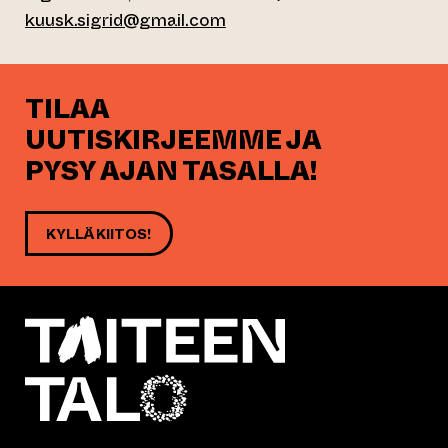
kuusk.sigrid@gmail.com
TILAA
UUTISKIRJEEMME JA
PYSY AJAN TASALLA!
KYLLÄ KIITOS!