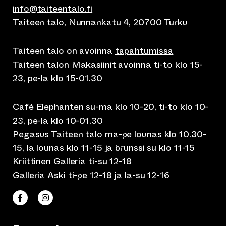
info@taiteentalo.fi
Taiteen talo, Nunnankatu 4, 20700 Turku
Taiteen talo on avoinna
tapahtumissa
Taiteen talon Makasiinit avoinna ti-to klo 15-
23, pe-la klo 15-01.30
Café Elephanten su-ma klo 10-20, ti-to klo 10-
23, pe-la klo 10-01.30
Pegasus Taiteen talo ma-pe lounas klo 10.30-
15, la lounas klo 11-15 ja brunssi su klo 11-15
Kriittinen Galleria ti-su 12-18
Galleria Aski ti-pe 12-18 ja la-su 12-16
(siirtyy toiseen verkkopalveluun)
(siirtyy toiseen verkkopalveluun)
Taiteen talo Facebookissa
Taiteen talo Instagramissa