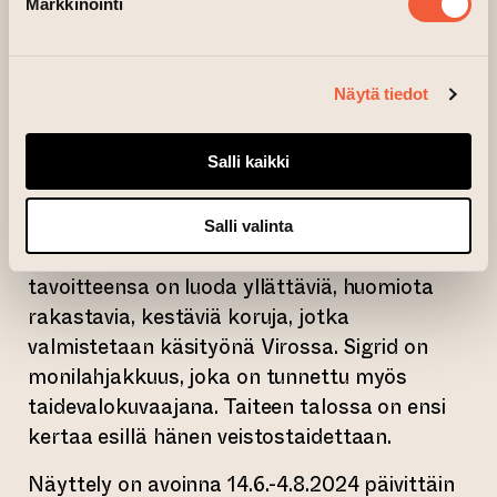
Markkinointi
Antti Eklund on koulutukseltaan arkkitehti ja
hän on toiminut graafisen suunnittelun
professorina Taideteollisessa
Näytä tiedot
korkeakoulussa. Antti on kansainvälisesti
palkittu muotoilija ja tunnettu töistään mm.
Salli kaikki
Alessille ja Marimekolle.
Sigrid Kuusk on muotoillut koruja omalle
Salli valinta
brändilleen vuodesta 2016. Hänen
tavoitteensa on luoda yllättäviä, huomiota
rakastavia, kestäviä koruja, jotka
valmistetaan käsityönä Virossa. Sigrid on
monilahjakkuus, joka on tunnettu myös
taidevalokuvaajana. Taiteen talossa on ensi
kertaa esillä hänen veistostaidettaan.
Näyttely on avoinna 14.6.-4.8.2024 päivittäin