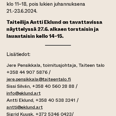
klo 11–18, pois lukien juhannuksena
21.-23.6.2024.
Taiteilija Antti Eklund on tavattavissa
näyttelyssä 27.6. alkaen torstaisin ja
lauantaisin kello 14-15.
Lisätiedot:
Jere Pensikkala, toimitusjohtaja, Taiteen talo
+358 44 907 5876 /
jere.pensikkala@taiteentalo.fi
Sissi Silván, +358 40 560 28 88 /
info@eklund.art
Antti Eklund, +358 40 538 3241 /
antti@eklund.art
Sigrid Kuusk, +372 5346 0423/