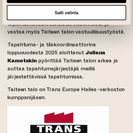
Ansku pyörittää ja koordinoi Taiteen talon
Salli valinta
arkea vastaten esimerkiksi isoimmista
tapahtumavuokrauksista, viestinnästä ja
vastaa myös Taiteen talon vastuullisuustyöstä.
Tapahtuma- ja tilakoordinaattorina
loppuvuodesta 2025 aloittanut
Juliana
Kamotskin
pyörittää Taiteen talon arkea ja
auttaa tapahtumajärjestäjiä meillä
järjestettävissä tapahtumissa.
Taiteen talo on Trans Europe Halles -verkoston
kumppanijäsen.