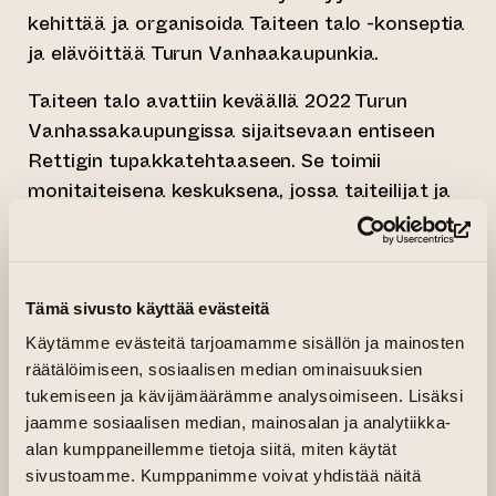
kehittää ja organisoida Taiteen talo -konseptia
ja elävöittää Turun Vanhaakaupunkia.
Taiteen talo avattiin keväällä 2022 Turun
Vanhassakaupungissa sijaitsevaan entiseen
Rettigin tupakkatehtaaseen. Se toimii
monitaiteisena keskuksena, jossa taiteilijat ja
luovan alan ammattilaiset kohtaavat sekä
(si
toisensa että yleisönsä. Taiteen talossa
työskentelee jo muun muassa kuvataiteilijoita,
esittävän taiteen tekijöitä, kirjallisuuden ja
Tämä sivusto käyttää evästeitä
sanataiteen ammattilaisia,
Käytämme evästeitä tarjoamamme sisällön ja mainosten
sarjakuvataiteilijoita, mutta myös kirjanpitäjiä,
räätälöimiseen, sosiaalisen median ominaisuuksien
mainostoimistoja ja muita sisällöntuottajia.
tukemiseen ja kävijämäärämme analysoimiseen. Lisäksi
jaamme sosiaalisen median, mainosalan ja analytiikka-
Kaikki taiteentalolaiset ovat Turun Taiteen talo
alan kumppaneillemme tietoja siitä, miten käytät
Oy:n vuokralaisia.
sivustoamme. Kumppanimme voivat yhdistää näitä