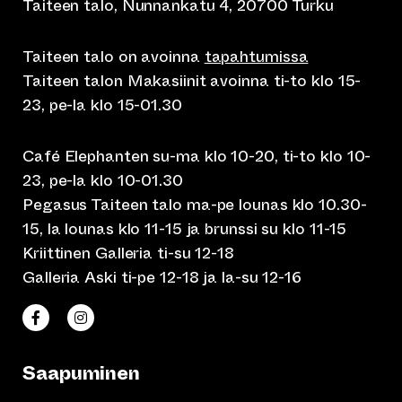
Taiteen talo, Nunnankatu 4, 20700 Turku
Taiteen talo on avoinna
tapahtumissa
Taiteen talon Makasiinit avoinna ti-to klo 15-
23, pe-la klo 15-01.30
Café Elephanten su-ma klo 10-20, ti-to klo 10-
23, pe-la klo 10-01.30
Pegasus Taiteen talo ma-pe lounas klo 10.30-
15, la lounas klo 11-15 ja brunssi su klo 11-15
Kriittinen Galleria ti-su 12-18
Galleria Aski ti-pe 12-18 ja la-su 12-16
(siirtyy toiseen verkkopalveluun)
(siirtyy toiseen verkkopalveluun)
Taiteen talo Facebookissa
Taiteen talo Instagramissa
Saapuminen