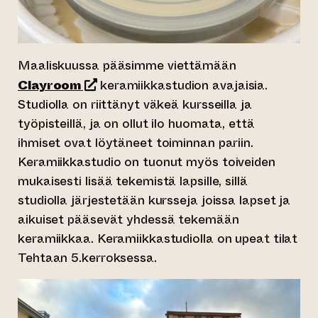
Maaliskuussa pääsimme viettämään
(siirtyy toiseen verkkopalveluun)
Clayroom
keramiikkastudion avajaisia.
Studiolla on riittänyt väkeä kursseilla ja
työpisteillä, ja on ollut ilo huomata, että
ihmiset ovat löytäneet toiminnan pariin.
Keramiikkastudio on tuonut myös toiveiden
mukaisesti lisää tekemistä lapsille, sillä
studiolla järjestetään kursseja joissa lapset ja
aikuiset pääsevät yhdessä tekemään
keramiikkaa. Keramiikkastudiolla on upeat tilat
Tehtaan 5.kerroksessa.