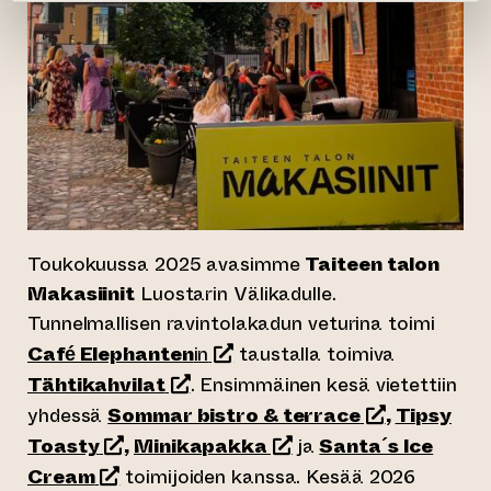
Toukokuussa 2025 avasimme
Taiteen talon
Makasiinit
Luostarin Välikadulle.
Tunnelmallisen ravintolakadun veturina toimi
(siirtyy toiseen verkkopalveluu
Café Elephanten
in
taustalla toimiva
(siirtyy toiseen verkkopalveluun
Tähtikahvilat
. Ensimmäinen kesä vietettiin
(siirtyy tois
yhdessä
Sommar bistro & terrace
,
Tipsy
(siirtyy toiseen verkkopalveluun)
(siirtyy toiseen verkk
Toasty
,
Minikapakka
ja
Santa´s Ice
(siirtyy toiseen verkkopalveluun)
Cream
toimijoiden kanssa. Kesää 2026