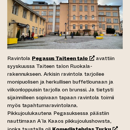
(siirtyy toisee
Ravintola
Pegasus Taiteen talo
avattiin
syyskuussa Taiteen talon Ruokala-
rakennukseen. Arkisin ravintola tarjoilee
monipuolisen ja herkullisen buffetlounaan ja
viikonloppuisin tarjolla on brunssi. Ja tietysti
sijainnilleen sopivaan tapaan ravintola toimii
myös tapahtumaravintolana.
Pikkujoulukautena Pegasuksessa päästiin
nauttimaan A´la Kaaos pikkujoulushowsta,
(siirty
jonka taustalla oli
Komediatehdas Turku
.