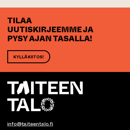
TILAA
UUTISKIRJEEMME JA
PYSY AJAN TASALLA!
KYLLÄ KIITOS!
info@taiteentalo.fi