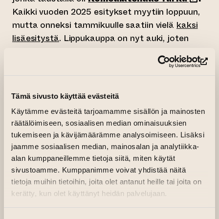
Kaikki vuoden 2025 esitykset myytiin loppuun,
mutta onneksi tammikuulle saatiin vielä
kaksi
lisäesitystä
. Lippukauppa on nyt auki, joten
kannattaa toimia nopeasti.
(si
Tämä sivusto käyttää evästeitä
Käytämme evästeitä tarjoamamme sisällön ja mainosten
räätälöimiseen, sosiaalisen median ominaisuuksien
tukemiseen ja kävijämäärämme analysoimiseen. Lisäksi
jaamme sosiaalisen median, mainosalan ja analytiikka-
alan kumppaneillemme tietoja siitä, miten käytät
sivustoamme. Kumppanimme voivat yhdistää näitä
tietoja muihin tietoihin, joita olet antanut heille tai joita on
kerätty, kun olet käyttänyt heidän palvelujaan.