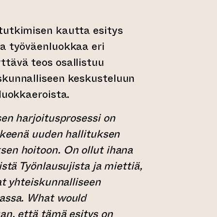
tutkimisen kautta esitys
ta työväenluokkaa eri
ttävä teos osallistuu
skunnalliseen keskusteluun
 luokkaeroista.
sen harjoitusprosessi on
äkkeenä uuden hallituksen
en hoitoon. On ollut ihana
istä Työnlausujista ja miettiä,
at yhteiskunnalliseen
jassa. What would
an, että tämä esitys on