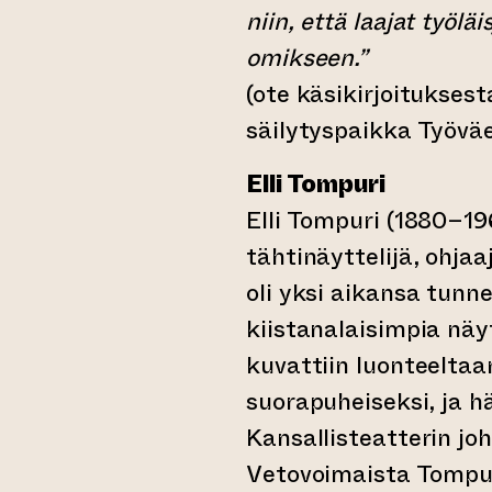
niin, että laajat työlä
omikseen.”
(ote käsikirjoituksest
säilytyspaikka Työväe
Elli Tompuri
Elli Tompuri (1880–19
tähtinäyttelijä, ohjaa
oli yksi aikansa tunn
kiistanalaisimpia näy
kuvattiin luonteeltaa
suorapuheiseksi, ja hä
Kansallisteatterin j
Vetovoimaista Tompuri