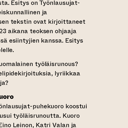
ta. Esitys on Työnlausujat-
iskunnallinen ja
en tekstin ovat kirjoittaneet
23 aikana teoksen ohjaaja
ä esiintyjien kanssa. Esitys
elle.
uomalainen työläisrunous?
ipidekirjoituksia, lyriikkaa
ja?
uoro
önlausujat-puhekuoro koostui
usui työläisrunoutta. Kuoro
ino Leinon, Katri Valan ja