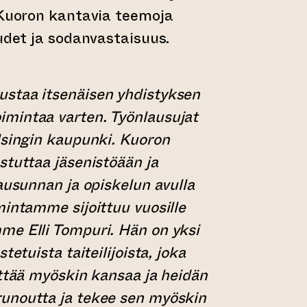
 Kuoron kantavia teemoja
eudet ja sodanvastaisuus.
staa itsenäisen yhdistyksen
mintaa varten. Työnlausujat
lsingin kaupunki. Kuoron
stuttaa jäsenistöään ja
ausunnan ja opiskelun avulla
mintamme sijoittuu vuosille
me Elli Tompuri. Hän on yksi
tetuista taiteilijoista, joka
ittää myöskin kansaa ja heidän
unoutta ja tekee sen myöskin