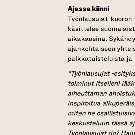
Ajassa kiinni
Työnlausujat-kuoron 
käsittelee suomalais
aikakausina. Sykähdy
ajankohtaiseen yhtei
palkkataisteluista ja
“Työnlausujat -esityk
toiminut itselleni lä
aiheuttaman ahdistuks
inspiroitua alkuperäis
miten he osallistuisiv
keskusteluun tässä a
Työnlausujat do? Halu