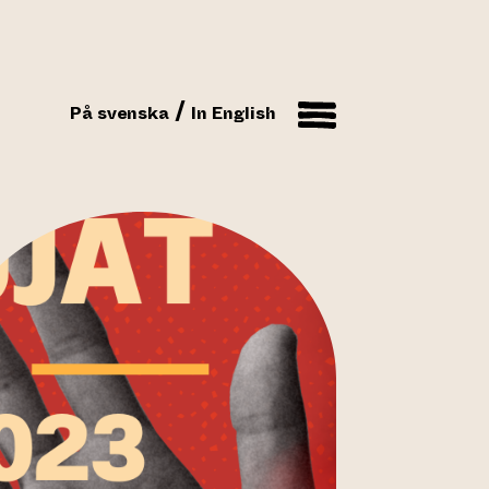
På svenska
In English