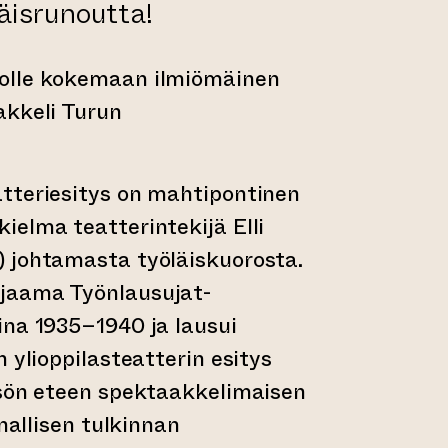
äisrunoutta!
olle kokemaan ilmiömäinen
akkeli Turun
tteriesitys on mahtipontinen
elma teatterintekijä Elli
 johtamasta työläiskuorosta.
jaama Työnlausujat-
ina 1935–1940 ja lausui
 ylioppilasteatterin esitys
isön eteen spektaakkelimaisen
nnallisen tulkinnan