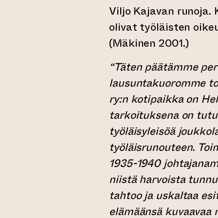
Viljo Kajavan runoja.
olivat työläisten oik
(Mäkinen 2001.)
“Täten päätämme peru
lausuntakuoromme toi
ry:n kotipaikka on He
tarkoituksena on tutu
työläisyleisöä joukkol
työläisrunouteen. Toi
1935-1940 johtajanam
niistä harvoista tunnus
tahtoo ja uskaltaa es
elämäänsä kuvaavaa r