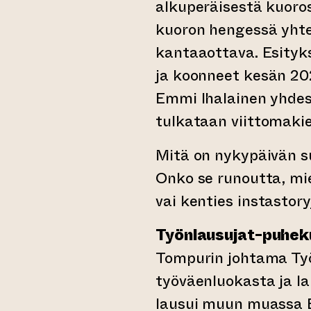
alkuperäisestä kuoros
kuoron hengessä yhte
kantaaottava. Esityks
ja koonneet kesän 20
Emmi Ihalainen yhdess
tulkataan viittomakiel
Mitä on nykypäivän s
Onko se runoutta, miel
vai kenties instastory
Työnlausujat-puhek
Tompurin johtama Ty
työväenluokasta ja la
lausui muun muassa E