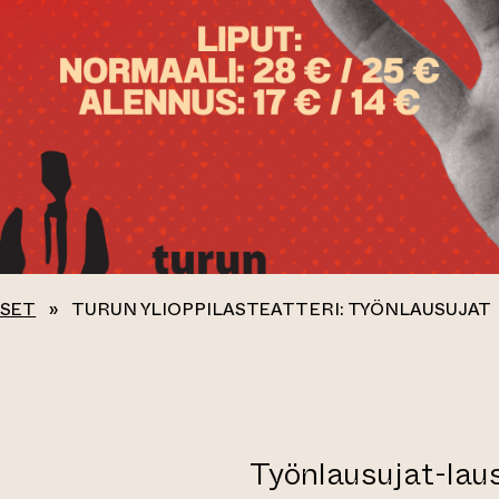
KSET
»
TURUN YLIOPPILASTEATTERI: TYÖNLAUSUJAT
Työnlausujat-lau