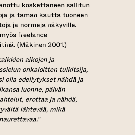
sanottu koskettaneen sallitun
ajoja ja tämän kautta tuoneen
oja ja normeja näkyville.
myös freelance-
itinä. (Mäkinen 2001.)
aikkien aikojen ja
sielun onkaloitten tulkitsija,
isi olla edellytykset nähdä ja
ikansa luonne, päivän
lahtelut, erottaa ja nähdä,
syvältä lähtevää, mikä
 naurettavaa.
”