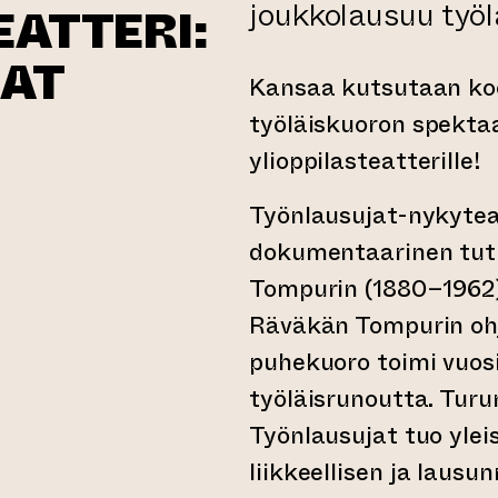
joukkolausuu työl
EATTERI:
AT
Kansaa kutsutaan ko
työläiskuoron spekta
ylioppilasteatterille!
Työnlausujat-nykytea
rtyy toiseen verkkopalveluun)
dokumentaarinen tutki
Tompurin (1880–1962)
Räväkän Tompurin oh
puhekuoro toimi vuos
työläisrunoutta. Turun
Työnlausujat tuo yle
liikkeellisen ja lausu