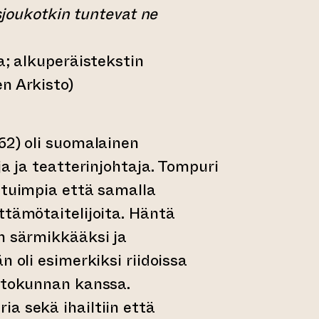
isjoukotkin tuntevat ne
a; alkuperäistekstin
n Arkisto)
62) oli suomalainen
ja ja teatterinjohtaja. Tompuri
etuimpia että samalla
ttämötaitelijoita. Häntä
n särmikkääksi ja
n oli esimerkiksi riidoissa
ohtokunnan kanssa.
a sekä ihailtiin että