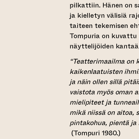
pilkattiin. Hänen on 
ja kielletyn välisiä r
taiteen tekemisen eht
Tompuria on kuvattu 
näyttelijöiden kantaä
“Teatterimaailma on k
kaikenlaatuisten ihmis
ja näin ollen sillä pitä
vaistota myös oman a
mielipiteet ja tunneai
mikä niissä on aitoa, 
pintakohua, pientä ja
(Tompuri 1980.)