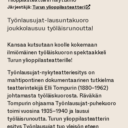
Ylioppilasteatterin näyttämö
(siirtyy toiseen ver
Järjestäjä:
Turun ylioppilasteatteri
Työnlausujat-lausuntakuoro
joukkolausuu työläisrunoutta!
Kansaa kutsutaan koolle kokemaan
ilmiömäinen työläiskuoron spektaakkeli
Turun ylioppilasteatterille!
Työnlausujat-nykyteatteriesitys on
mahtipontinen dokumentaarinen tutkielma
teatterintekijä Elli Tompurin (1880–1962)
johtamasta työläiskuorosta. Räväkän
Tompurin ohjaama Työnlausujat-puhekuoro
toimi vuosina 1935–1940 ja lausui
työläisrunoutta. Turun ylioppilasteatterin
esitys Työnlausujat tuo yleisön eteen