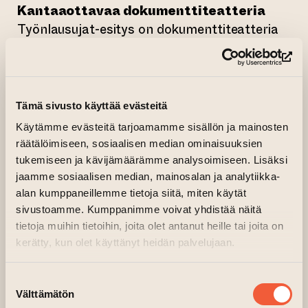
Kantaaottavaa dokumenttiteatteria
Työnlausujat-esitys on dokumenttiteatteria
eli se saa inspiraationsa runsaasta
lähdemateriaalista. Osaa lähdemateriaalista
(si
esitetään myös sellaisenaan esityksessä.
Esityksen lähdemateriaalina on käytetty
Tämä sivusto käyttää evästeitä
muun muassa Elli Tompurin
Käytämme evästeitä tarjoamamme sisällön ja mainosten
muistelmateoksia, Viljo Kajavan, Elvi
räätälöimiseen, sosiaalisen median ominaisuuksien
Sinervon, Eino Leinon ja Arvo Turtiaisen
tukemiseen ja kävijämäärämme analysoimiseen. Lisäksi
runoja, Kansainvälinen-laulua ja muita
jaamme sosiaalisen median, mainosalan ja analytiikka-
alan kumppaneillemme tietoja siitä, miten käytät
kappaleita, erilaisia sanakirjoja ja arkistoja
sivustoamme. Kumppanimme voivat yhdistää näitä
kuten myös eri uutis- ja lehtiartikkeleita sekä
tietoja muihin tietoihin, joita olet antanut heille tai joita on
muutamia instagram-tilejä. Esitys sisältää
kerätty, kun olet käyttänyt heidän palvelujaan.
lisäksi esiintyjien itse kirjoittamia tekstejä.
Devising
Suostumuksen
Välttämätön
valinta
Esityksen teksti on koottu ja kirjoitettu