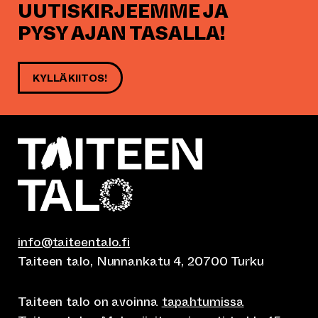
UUTISKIRJEEMME JA
PYSY AJAN TASALLA!
KYLLÄ KIITOS!
info@taiteentalo.fi
Taiteen talo, Nunnankatu 4, 20700 Turku
Taiteen talo on avoinna
tapahtumissa