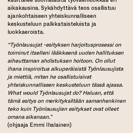
aikakausina. Sykähdyttävä teos osallistuu
ajankohtaiseen yhteiskunnalliseen
keskusteluun palkkataisteluista ja
luokkaeroista.
“Työnlausujat -esityksen harjoitusprosessi on
toiminut itselleni lääkkeenä uuden hallituksen
aiheuttaman ahdistuksen hoitoon. On ollut
ihana inspiroitua alkuperäisistä Työnlausujista
ja miettiä, miten he osallistuisivat
yhteiskunnalliseen keskusteluun tässä ajassa.
What would Työnlausujat do? Haluan, että
tämä esitys on merkityksiltään samanhenkinen
teko kuin Työnlausujien esitykset ovat olleet
omana aikanaan.”
(ohjaaja Emmi Ihalainen)