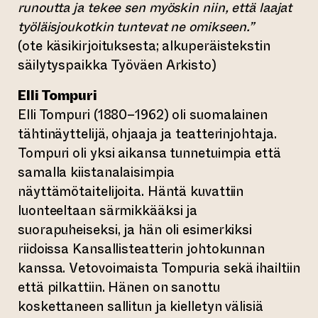
runoutta ja tekee sen myöskin niin, että laajat
työläisjoukotkin tuntevat ne omikseen.”
(ote käsikirjoituksesta; alkuperäistekstin
säilytyspaikka Työväen Arkisto)
Elli Tompuri
Elli Tompuri (1880–1962) oli suomalainen
tähtinäyttelijä, ohjaaja ja teatterinjohtaja.
Tompuri oli yksi aikansa tunnetuimpia että
samalla kiistanalaisimpia
näyttämötaitelijoita. Häntä kuvattiin
luonteeltaan särmikkääksi ja
suorapuheiseksi, ja hän oli esimerkiksi
riidoissa Kansallisteatterin johtokunnan
kanssa. Vetovoimaista Tompuria sekä ihailtiin
että pilkattiin. Hänen on sanottu
koskettaneen sallitun ja kielletyn välisiä