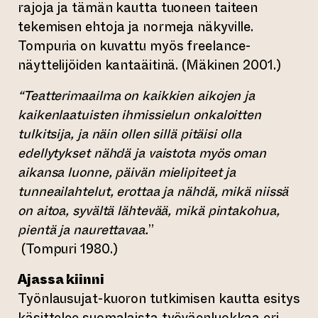
rajoja ja tämän kautta tuoneen taiteen
tekemisen ehtoja ja normeja näkyville.
Tompuria on kuvattu myös freelance-
näyttelijöiden kantaäitinä. (Mäkinen 2001.)
“Teatterimaailma on kaikkien aikojen ja
kaikenlaatuisten ihmissielun onkaloitten
tulkitsija, ja näin ollen sillä pitäisi olla
edellytykset nähdä ja vaistota myös oman
aikansa luonne, päivän mielipiteet ja
tunneailahtelut, erottaa ja nähdä, mikä niissä
on aitoa, syvältä lähtevää, mikä pintakohua,
pientä ja naurettavaa.
”
(Tompuri 1980.)
Ajassa kiinni
Työnlausujat-kuoron tutkimisen kautta esitys
käsittelee suomalaista työväenluokkaa eri