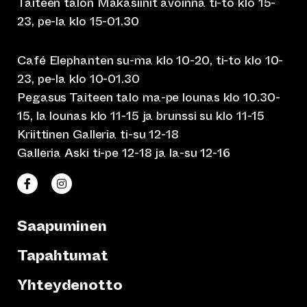
Taiteen talon Makasiinit avoinna ti-to klo 15-
23, pe-la klo 15-01.30
Café Elephanten su-ma klo 10-20, ti-to klo 10-
23, pe-la klo 10-01.30
Pegasus Taiteen talo ma-pe lounas klo 10.30-
15, la lounas klo 11-15 ja brunssi su klo 11-15
Kriittinen Galleria ti-su 12-18
Galleria Aski ti-pe 12-18 ja la-su 12-16
(siirtyy toiseen verkkopalveluun)
(siirtyy toiseen verkkopalveluun)
Taiteen talo Facebookissa
Taiteen talo Instagramissa
Saapuminen
Tapahtumat
Yhteydenotto