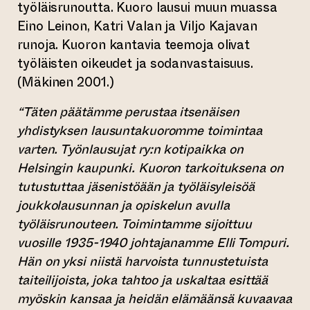
työläisrunoutta. Kuoro lausui muun muassa
Eino Leinon, Katri Valan ja Viljo Kajavan
runoja. Kuoron kantavia teemoja olivat
työläisten oikeudet ja sodanvastaisuus.
(Mäkinen 2001.)
“Täten päätämme perustaa itsenäisen
yhdistyksen lausuntakuoromme toimintaa
varten. Työnlausujat ry:n kotipaikka on
Helsingin kaupunki. Kuoron tarkoituksena on
tutustuttaa jäsenistöään ja työläisyleisöä
joukkolausunnan ja opiskelun avulla
työläisrunouteen. Toimintamme sijoittuu
vuosille 1935-1940 johtajanamme Elli Tompuri.
Hän on yksi niistä harvoista tunnustetuista
taiteilijoista, joka tahtoo ja uskaltaa esittää
myöskin kansaa ja heidän elämäänsä kuvaavaa