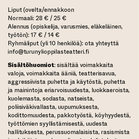
Liput (ovelta/ennakkoon
Normaali: 28 € / 25 €
Alennus (opiskelija, varusmies, eläkeläinen,
työtön): 17 € / 14 €
Ryhmäliput (yli 10 henkilöä): ota yhteyttä
info@turunylioppilasteatteri.fi
Sisältöhuomiot
: sisältää voimakkaita
valoja, voimakkaita ääniä, teatterisavua,
aggressiivista puhetta ja käytöstä, puhetta
ja mainintoja eriarvoisuudesta, luokkaeroista,
kuolemasta, sodasta, natseista,
poliisiväkivallasta, uupumuksesta,
kodittomuudesta, pakkotyöstä, köyhyydestä,
työttömien syyllistämisestä, uudesta
hallituksesta, perussuomalaisista, rasismista