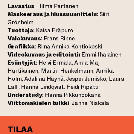
Lavastus
: Hilma Partanen
Maskeeraus ja hiussuunnittelu
: Siiri
Grönholm
Tuottaja
: Kaisa Eräpuro
Valokuvaus
: Frans Rinne
Grafiikka
: Riina Annika Kontiokoski
Videokuvaus ja editointi:
Emmi Ihalainen
Esiintyjät
: Helvi Ermala, Anna Maj
Hartikainen, Martin Henkelmann, Annika
Holm, Adaliina Häyhä, Jesper Jumisko, Laura
Lalli, Hanna Lindqvist, Heidi Ripatti
Understudy
: Hanna Pikkuhookana
Viittomakielen tulkki
: Janna Niskala
TILAA