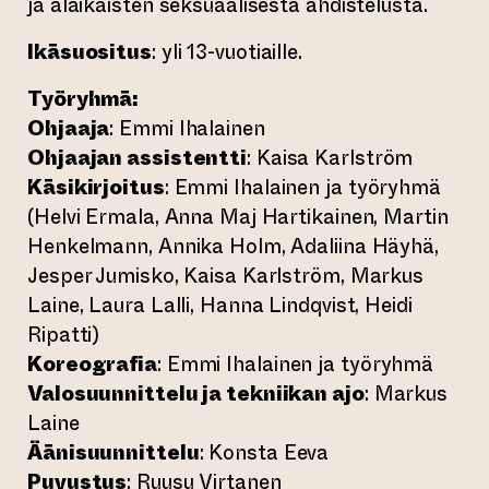
ja alaikäisten seksuaalisesta ahdistelusta.
Ikäsuositus
: yli 13-vuotiaille.
Työryhmä:
Ohjaaja
: Emmi Ihalainen
Ohjaajan assistentti
: Kaisa Karlström
Käsikirjoitus
: Emmi Ihalainen ja työryhmä
(Helvi Ermala, Anna Maj Hartikainen, Martin
Henkelmann, Annika Holm, Adaliina Häyhä,
Jesper Jumisko, Kaisa Karlström, Markus
Laine, Laura Lalli, Hanna Lindqvist, Heidi
Ripatti)
Koreografia
: Emmi Ihalainen ja työryhmä
Valosuunnittelu ja tekniikan ajo
: Markus
Laine
Äänisuunnittelu
: Konsta Eeva
Puvustus
: Ruusu Virtanen