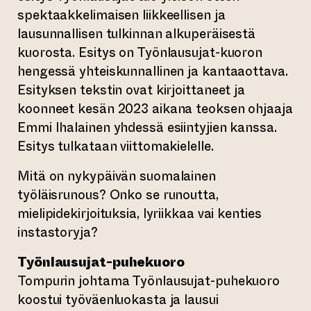
spektaakkelimaisen liikkeellisen ja
lausunnallisen tulkinnan alkuperäisestä
kuorosta. Esitys on Työnlausujat-kuoron
hengessä yhteiskunnallinen ja kantaaottava.
Esityksen tekstin ovat kirjoittaneet ja
koonneet kesän 2023 aikana teoksen ohjaaja
Emmi Ihalainen yhdessä esiintyjien kanssa.
Esitys tulkataan viittomakielelle.
Mitä on nykypäivän suomalainen
työläisrunous? Onko se runoutta,
mielipidekirjoituksia, lyriikkaa vai kenties
instastoryja?
Työnlausujat-puhekuoro
Tompurin johtama Työnlausujat-puhekuoro
koostui työväenluokasta ja lausui