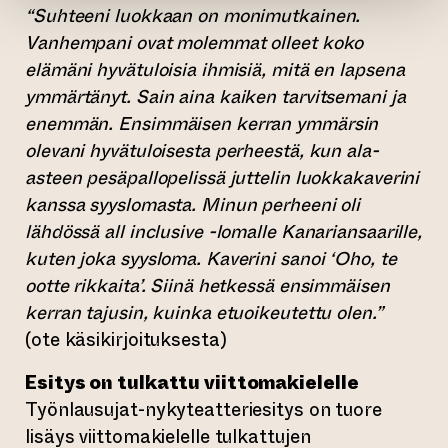
“Suhteeni luokkaan on monimutkainen.
Vanhempani ovat molemmat olleet koko
elämäni hyvätuloisia ihmisiä, mitä en lapsena
ymmärtänyt. Sain aina kaiken tarvitsemani ja
enemmän. Ensimmäisen kerran ymmärsin
olevani hyvätuloisesta perheestä, kun ala-
asteen pesäpallopelissä juttelin luokkakaverini
kanssa syyslomasta. Minun perheeni oli
lähdössä all inclusive -lomalle Kanariansaarille,
kuten joka syysloma. Kaverini sanoi ‘Oho, te
ootte rikkaita’. Siinä hetkessä ensimmäisen
kerran tajusin, kuinka etuoikeutettu olen.”
(ote käsikirjoituksesta)
Esitys on tulkattu viittomakielelle
Työnlausujat-nykyteatteriesitys on tuore
lisäys viittomakielelle tulkattujen