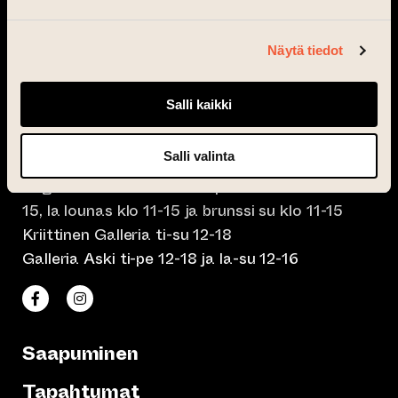
Taiteen talo on avoinna
tapahtumissa
Näytä tiedot
Taiteen talon Makasiinit avoinna ti-to klo 15-
23, pe-la klo 15-01.30
Salli kaikki
Café Elephanten su-ma klo 10-20, ti-to klo 10-
Salli valinta
23, pe-la klo 10-01.30
Pegasus Taiteen talo ma-pe lounas klo 10.30-
15, la lounas klo 11-15 ja brunssi su klo 11-15
Kriittinen Galleria ti-su 12-18
Galleria Aski ti-pe 12-18 ja la-su 12-16
(siirtyy toiseen verkkopalveluun)
(siirtyy toiseen verkkopalveluun)
Taiteen talo Facebookissa
Taiteen talo Instagramissa
Saapuminen
Tapahtumat