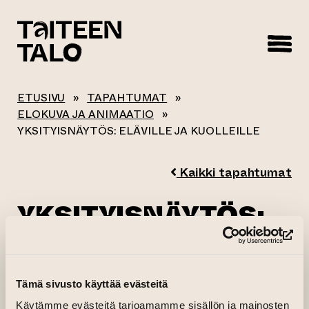
sisältöön
ETUSIVU
»
TAPAHTUMAT
»
ELOKUVA JA ANIMAATIO
»
YKSITYISNÄYTÖS: ELÄVILLE JA KUOLLEILLE
Kaikki tapahtumat
YKSITYISNÄYTÖS:
ELÄVILLE JA
(si
KUOLLEILLE
Tämä sivusto käyttää evästeitä
Käytämme evästeitä tarjoamamme sisällön ja mainosten