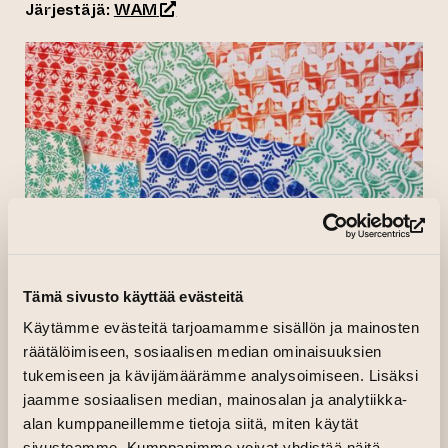
(siirtyy toiseen verkkopalveluun)
Järjestäjä:
WAM
(si
Tämä sivusto käyttää evästeitä
Käytämme evästeitä tarjoamamme sisällön ja mainosten
räätälöimiseen, sosiaalisen median ominaisuuksien
Avoimet kuvataidetyöpajat WAMin
tukemiseen ja kävijämäärämme analysoimiseen. Lisäksi
Kilta Gallerian työpajassa la–su
jaamme sosiaalisen median, mainosalan ja analytiikka-
25.-26.1.2025 klo 12–15.
alan kumppaneillemme tietoja siitä, miten käytät
sivustoamme. Kumppanimme voivat yhdistää näitä