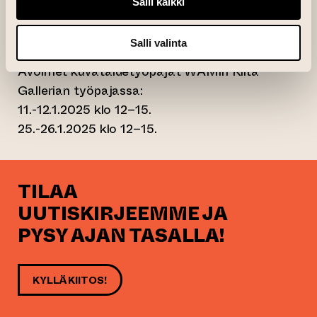
Huom. WAM Kilta Gallerian työpaja ei ole
Salli kaikki
esteetön, sillä se sijaitsee toisessa
kerroksessa, johon ei pääse hissillä.
Salli valinta
Avoimet kuvataidetyöpajat WAMin Kilta
Gallerian työpajassa:
11.-12.1.2025 klo 12–15.
25.-26.1.2025 klo 12–15.
TILAA
UUTISKIRJEEMME JA
PYSY AJAN TASALLA!
KYLLÄ KIITOS!