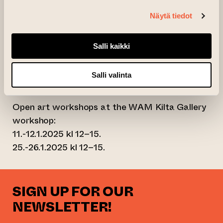
Workshops are in Finnish. No pre-registration.
Näytä tiedot
The workshop is located next to the WAM
Kilta Gallery in the courtyard of Art House
Salli kaikki
Turku, Nunnankatu 4.
Note: the WAM Kilta Gallery workshop is not
Salli valinta
barrier-free.
Open art workshops at the WAM Kilta Gallery
workshop:
11.-12.1.2025 kl 12–15.
25.-26.1.2025 kl 12–15.
SIGN UP FOR OUR
NEWSLETTER!