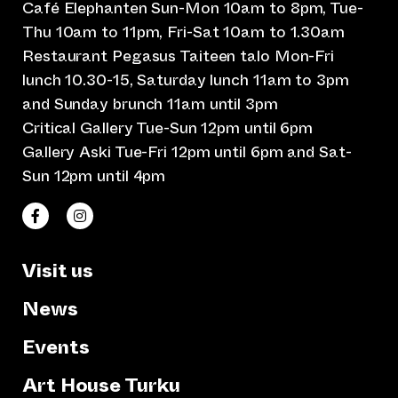
Café Elephanten Sun-Mon 10am to 8pm, Tue-
Thu 10am to 11pm, Fri-Sat 10am to 1.30am
Restaurant Pegasus Taiteen talo Mon-Fri
lunch 10.30-15, Saturday lunch 11am to 3pm
and Sunday brunch 11am until 3pm
Critical Gallery Tue-Sun 12pm until 6pm
Gallery Aski Tue-Fri 12pm until 6pm and Sat-
Sun 12pm until 4pm
(opens an external website)
(opens an external website)
Taiteen talo Facebookissa
Taiteen talo Instagramissa
Visit us
News
Events
Art House Turku