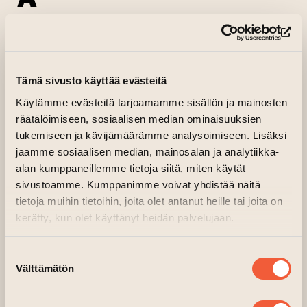
18.02.2025–21.02.2025 klo 12.00—15.00
(si
WAM työpajatila, 2.kerros, Palokunta
(siirtyy
Järjestäjä:
WAM Turun kaupungin taidemuseo
Tämä sivusto käyttää evästeitä
Käytämme evästeitä tarjoamamme sisällön ja mainosten
Tervetuloa talvilomaviikon avoimiin
räätälöimiseen, sosiaalisen median ominaisuuksien
taidetyöpajoihin ti–pe 18.2.–21.2. klo 12–
tukemiseen ja kävijämäärämme analysoimiseen. Lisäksi
15
.
jaamme sosiaalisen median, mainosalan ja analytiikka-
alan kumppaneillemme tietoja siitä, miten käytät
sivustoamme. Kumppanimme voivat yhdistää näitä
tietoja muihin tietoihin, joita olet antanut heille tai joita on
kerätty, kun olet käyttänyt heidän palvelujaan.
Suostumuksen
Välttämätön
valinta